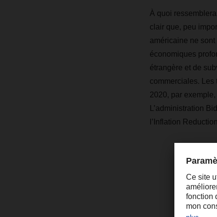
À quoi ressemblera 
clair que, peu impor
américaine ne sont 
économiques profond
étrangère et de sub
commerciales. Les 
2020, par exemple, 
L’administration Bi
l’Inflation Reductio
Les 
défi
des 