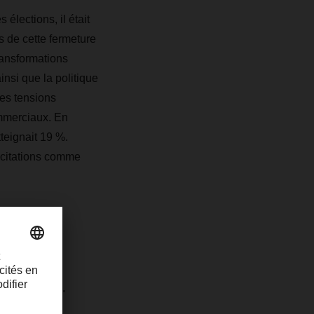
élections, il était
s de cette fermeture
ransformations
nsi que la politique
es tensions
mmerciaux. En
teignait 19 %.
incitations comme
e de
sées sur
spensable.