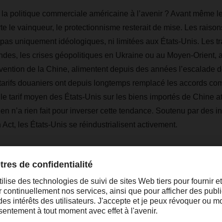
la politique commerciale américaine à l’avenir ? Avant même les 
te le vainqueur, le protectionnisme resterait de mise. Les raison
pas uniquement idéologiques, ni limitées aux États-Unis. Les t
es, les crises géopolitiques en Ukraine ou au Moyen-Orient, ai
vention de la Chine, alimentent depuis des années l’escalade d
tarifs douaniers ont depuis longtemps remplacé les accords co
le tarif moyen des États-Unis sur les biens importés de Chine at
den n’a rien fait pour inverser cette tendance. Soutenu par des 
n Act, les États-Unis se réindustrialisent activement.
changements novateurs, surtout en périod
s, nécessitent des actions à long terme ba
valeurs partagées et une adaptabilité indi