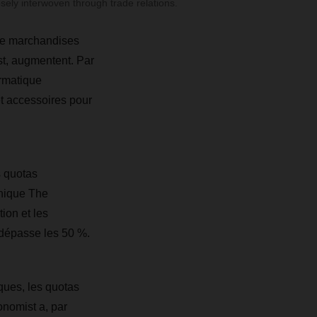
losely interwoven through trade relations.
 de marchandises
Est, augmentent. Par
ormatique
t accessoires pour
s quotas
nnique The
ion et les
 dépasse les 50 %.
ques, les quotas
onomist a, par