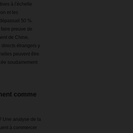
ives à l'échelle
on et les
 dépassait 50 %.
 faire preuve de
ment de Chine,
directs étrangers y
nnelles peuvent être
lacée soudainement
nement comme
? Une analyse de la
inuent à commercer