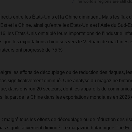
The world’s regions are still c
irects entre les États-Unis et la Chine diminuent. Mais les flux
Est et la Chine, ainsi qu’entre les États-Unis et l’Asie du Sud-
, les États-Unis ont triplé leurs importations de l’industrie inf
s que les exportations chinoises vers le Vietnam de machines e
inateurs ont progressé de 75 %.
algré les efforts de découplage ou de réduction des risques, le
 pas significativement diminué. Une analyse du magazine brita
e, dans environ 20 secteurs, dont les appareils de communicat
s, la part de la Chine dans les exportations mondiales en 2023
 : malgré tous les efforts de découplage ou de réduction des ris
 pas significativement diminué. Le magazine britannique The Ec