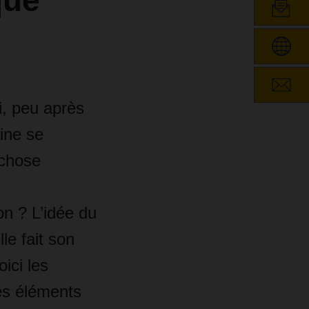
que
i, peu après
ine se
 chose
ion ? L’idée du
le fait son
ici les
es éléments