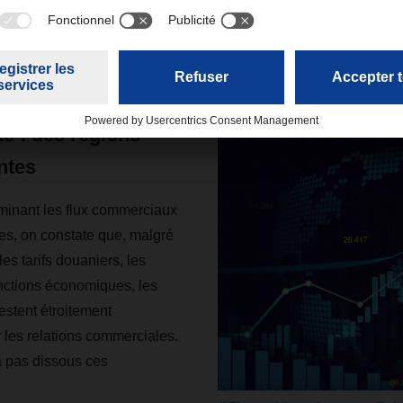
de libre-échange appartiennent désormais au passé. « America F
 America Alone ».
te : des régions
ntes
inant les flux commerciaux
es, on constate que, malgré
les tarifs douaniers, les
nctions économiques, les
stent étroitement
 les relations commerciales.
a pas dissous ces