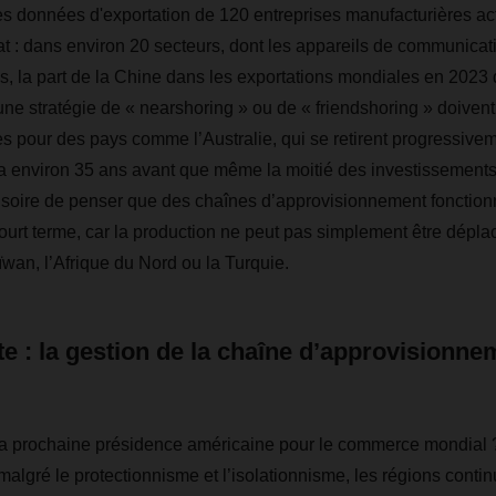
s données d'exportation de 120 entreprises manufacturières act
at : dans environ 20 secteurs, dont les appareils de communicati
s, la part de la Chine dans les exportations mondiales en 2023
ne stratégie de « nearshoring » ou de « friendshoring » doivent
res pour des pays comme l’Australie, qui se retirent progressive
ra environ 35 ans avant que même la moitié des investissements 
 illusoire de penser que des chaînes d’approvisionnement fonctio
 court terme, car la production ne peut pas simplement être dép
ïwan, l’Afrique du Nord ou la Turquie.
te : la gestion de la chaîne d’approvision
 la prochaine présidence américaine pour le commerce mondial 
 malgré le protectionnisme et l’isolationnisme, les régions cont