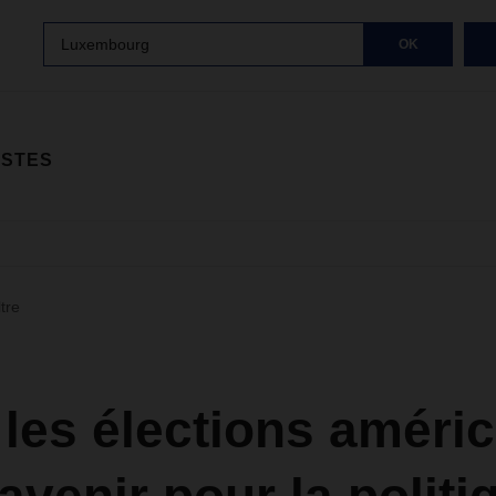
Luxembourg
OK
ISTES
ltre
les élections améri