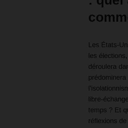
: quel
comme
Les États-Uni
les élections
déroulera da
prédominera :
l’isolationnis
libre-échange
temps ? Et qu
réflexions d