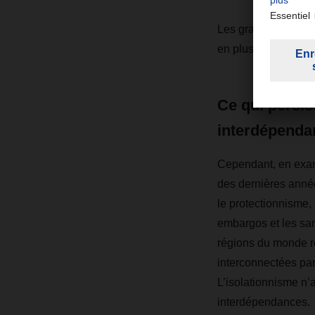
Les grands projets 
en plus à devenir «
Ce qui persis
interdépenda
Cependant, en exam
des dernières anné
le protectionnisme, 
embargos et les sa
régions du monde re
interconnectées par
L’isolationnisme n’
interdépendances.