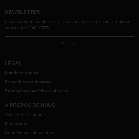
maîtriser l'épidémie, le gouvernement central a annoncé la
prolongation du jour férié du nouvel an lunaire jusqu'au 2
NEWSLETTER
février. Les autorités locales ont toutefois demandé aux
Inscrivez-vous maintenant et recevez les dernières informations
entreprises de cette région de ne pas renvoyer leurs
concernant DACHSER
employés au bureau avant une date ultérieure précise,
principalement le 10 février.
S'inscrire
DACHSER Branches
La plupart des succursales DACHSER rouvriront
officiellement le 10 février. À partir du lundi 3 février, selon
LÉGAL
les villes et les autorisations des autorités locales, un staff
Mentions légales
de personnel réduit sera prévu pour accéder au le bâtiment
pour gérer les expéditions critiques et minimiser l'impact
Protection des données
comme détention, frais de stockage, libération TLX etc.
Paramètres des fichiers témoins
Nous regrettons de ne pas avoir pu fournir des opérations
complètes, mais nous ferons de notre mieux pour maintenir
A PROPOS DE NOUS
les services de base.
Sites dans le monde
La date de réouverture change quotidiennement et est
susceptible de changer en fonction de la situation
. À
Mediaroom
compter d'aujourd'hui, le 31 janvier 2020, la date de
Contacts avec les médias
réouverture de chaque succursale est la suivante: