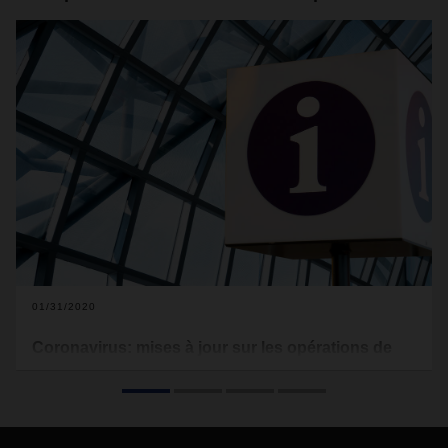
01/31/2020
Coronavirus: mises à jour sur les opérations de
DACHSER en Chine
La nouvelle pneumonie provoqué par le coronavirus s'est
récemment propagée rapidement en Chine et de
nombreuses villes et provinces ont confirmé des cas. Afin de