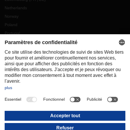
Netherlands
Norway
Poland
Portugal
Romania
Slovakia
Spain
Sweden
Switzerland
(
DE
FR
)
Turkey
OCEANIA
Australia
New Zealand