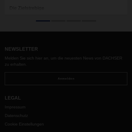
Die Zielstrebige
Als Maria Levin 2013 ihre Ausbildung bei DACHSER als
Fachkraft für Lagerlogistik begann, war sie die erste
weibliche Auszubildende in diesem Bereich am Standort
Alsdorf. Inzwischen kümmert sie sich als Tutorin selbst um
die Einarbeitung neuer Arbeitskräfte, von denen immer mehr
Frauen sind.
NEWSLETTER
Melden Sie sich hier an, um die neuesten News von DACHSER
zu erhalten.
Anmelden
LEGAL
Impressum
Datenschutz
Cookie Einstellungen