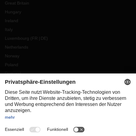
Great Britain
Hungary
Ireland
Italy
Luxembourg
(
FR
DE
)
Netherlands
Norway
Poland
Portugal
Romania
Slovakia
Spain
Sweden
Switzerland
(
DE
FR
)
Turkey