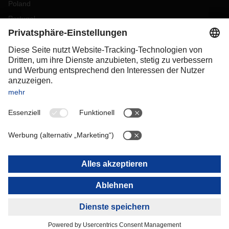
Poland
Portugal
Romania
Slovakia
Spain
Sweden
Switzerland
(
DE
FR
)
Turkey
OCEANIA
Australia
New Zealand