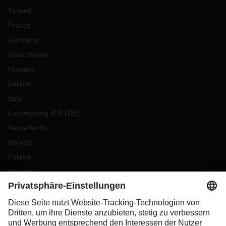
Finland
France
Germany
Great Britain
Hungary
Ireland
Italy
Luxembourg
(
FR
DE
)
Netherlands
Norway
Poland
Portugal
Romania
Slovakia
Spain