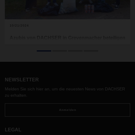
10/21/2024
Azubis von DACHSER in Grevenmacher beteiligen
sich an der Aktion „World Cleanup Day“
Jedes Jahr im September finden Aufräumaktionen im
Rahmen des „World Clean Up Days“ statt. Eine gute
Gelegenheit für Unternehmen und Privatpersonen, aktiv
zum Umweltschutz beizutragen. DACHSER Luxembourg hat
NEWSLETTER
sich dieses Jahr besonders ins Zeug gelegt und den ersten
Cleanup Day veranstaltet.
Melden Sie sich hier an, um die neuesten News von DACHSER
zu erhalten.
Anmelden
LEGAL