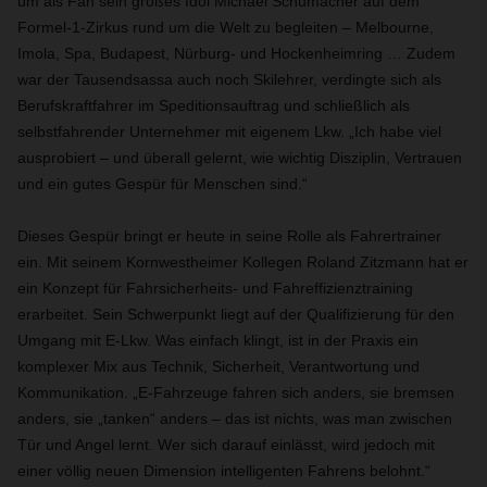
um als Fan sein großes Idol Michael Schumacher auf dem
Formel-1-Zirkus rund um die Welt zu begleiten – Melbourne,
Imola, Spa, Budapest, Nürburg- und Hockenheimring … Zudem
war der Tausendsassa auch noch Skilehrer, verdingte sich als
Berufskraftfahrer im Speditionsauftrag und schließlich als
selbstfahrender Unternehmer mit eigenem Lkw. „Ich habe viel
ausprobiert – und überall gelernt, wie wichtig Disziplin, Vertrauen
und ein gutes Gespür für Menschen sind.“
Dieses Gespür bringt er heute in seine Rolle als Fahrertrainer
ein. Mit seinem Kornwestheimer Kollegen Roland Zitzmann hat er
ein Konzept für Fahrsicherheits- und Fahreffizienztraining
erarbeitet. Sein Schwerpunkt liegt auf der Qualifizierung für den
Umgang mit E-Lkw. Was einfach klingt, ist in der Praxis ein
komplexer Mix aus Technik, Sicherheit, Verantwortung und
Kommunikation. „E-Fahrzeuge fahren sich anders, sie bremsen
anders, sie „tanken“ anders – das ist nichts, was man zwischen
Tür und Angel lernt. Wer sich darauf einlässt, wird jedoch mit
einer völlig neuen Dimension intelligenten Fahrens belohnt.“