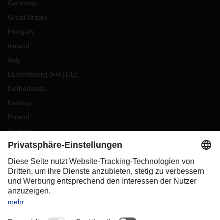
Germany
Great Britain
Hungary
Ireland
Italy
Luxembourg
(
FR
DE
)
Netherlands
Norway
Poland
Portugal
Romania
Slovakia
Spain
Sweden
Switzerland
(
DE
FR
)
Turkey