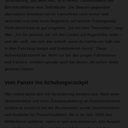
Veränderung, das weiß Alex, ist in einem Traditionsberuf wie
Berufskraftfahrer kein Selbstläufer. Die Skepsis gegenüber
alternativen Antrieben sei im Fahrerkreis noch immer weit
verbreitet und eine treue Begleiterin auf seinem Trainingsweg.
Doch damit kann er gut umgehen. „Ich bin kein Theoretiker“, sagt
Alex. „Ich bin jemand, der mit den Leuten auf Augenhöhe redet –
und der weiß, wie sich das anfühlt, wenn du nachts um halb vier
in dein Fahrzeug steigst und funktionieren musst.“ Diese
Authentizität kommt an. Nicht nur bei den jungen Fahrerinnen
und Fahrern, sondern gerade auch bei denen, die schon vieles
gesehen haben.
Vom Panzer ins Schulungscockpit
Alex selbst kennt sich mit Veränderung bestens aus. Nach einer
Verkäuferlehre und einer Zusatzausbildung als Kommissionierer
landete er zunächst bei der Bundeswehr, wurde Geschützführer
und Ausbilder für Panzerhaubitzen. Als er im Jahr 2000 den
Militärdienst quittierte, nahm er sich erst einmal ein Jahr Auszeit,