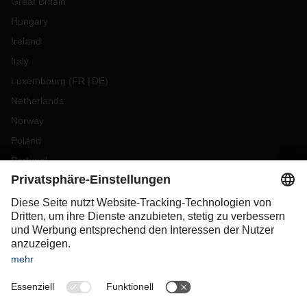
Great Britain
Hungary
Ireland
Italy
Luxembourg
(
FR
DE
)
Netherlands
Norway
Poland
Portugal
Romania
Slovakia
Spain
Sweden
Switzerland
(
DE
FR
)
Turkey