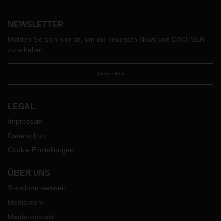
Devices von ZF Friedrichshafen aus. Sie ermöglichen den
Fahrern und Fahrerinnen, ihre Fahrweise datenbasiert zu
NEWSLETTER
optimieren, d.h. wirtschaftlicher und damit auch
umweltschonender zu fahren. Zusätzlich schulen
Melden Sie sich hier an, um die neuesten News von DACHSER
Fahrertrainer von DACHSER die eigenen Fahrer sowie
zu erhalten.
mittelfristig auch die der Servicepartner für eine effiziente
Fahrweise.
Anmelden
LEGAL
Impressum
Datenschutz
Cookie Einstellungen
ÜBER UNS
Standorte weltweit
Mediaroom
Medienkontakt