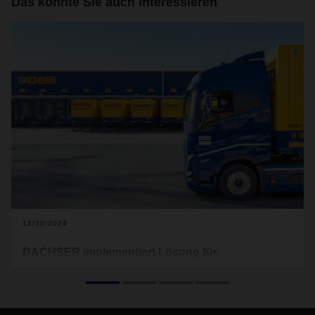
Das könnte Sie auch interessieren
12/30/2024
DACHSER implementiert Lösung für
wirtschaftliches Fahren
DACHSER stattet bis Ende 2024 seine 200 Fahrzeuge im
Eigenfuhrpark in Deutschland mit modernen Connectivity