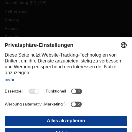
Luxembourg
(
FR
DE
)
Netherlands
Norway
Poland
Portugal
Romania
Slovakia
Spain
Sweden
Switzerland
(
DE
FR
)
Turkey
OCEANIA
Australia
New Zealand