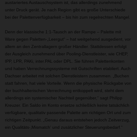
austariertes Austauschsystem ist, das allerdings zunehmend
unter Druck gerät. Je nach Region gibt es große Unterschiede
bei der Palettenverfügbarkeit – bis hin zum regelrechten Mangel.
Denn der klassische 1:1-Tausch an der Rampe – Palette mit
Ware gegen Paletten-„Leergut“ – hat weitgehend ausgedient, vor
allem an den Zentrallagern großer Händler. Stattdessen erfolgt
der Ausgleich zunehmend über Pooling-Dienstleister, wie CHEP,
IPP, LPR, PAKi, inter.PAL oder DPL. Sie führen Palettenkonten
und haben Verrechnungssysteme mit Gutschriften etabliert. Auch
Dachser arbeitet mit solchen Dienstleistern zusammen. „Buchen
statt fahren, hat viele Vorteile. Wenn
die physische Rückgabe von
der buchhalterischen Verrechnung entkoppelt wird
, steht dem
allerdings ein systemischer Nachteil gegenüber,
“ sagt Philipp
Kreuzer. Ein Saldo im Konto ersetze schließlich keine tatsächlich
verfügbare, qualitativ passende Palette am richtigen Ort und zum
richtigen Zeitpunkt. „Genau daraus entstehen jedoch Zeitverzug,
ein Qualitäts-‚Mismatch‘ und zusätzlicher Steuerungsbedarf.
“