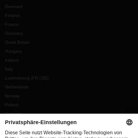
Denmark
Finland
France
Germany
Great Britain
Hungary
Ireland
Italy
Luxembourg
(
FR
DE
)
Netherlands
Norway
Poland
Portugal
Romania
Slovakia