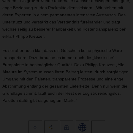
werden.“ Als großer Kunde unterhalte Dachser deswegen eine gute,
enge Beziehung zu den Packmitteldienstleistern. „Wir stehen mit
deren Experten in einem permanenten intensiven Austausch. Das
unterstützt und verstärkt das Verständnis füreinander und trägt
wechselseitig zu besserer Planbarkeit und Kostentransparenz bei“,
erklärt Philipp Kreuzer.
Es sei aber auch klar, dass ein Gutschein keine physische Ware
transportiere. Dazu brauche es immer noch die „klassische“
Europalette in bestmöglicher Qualität. Dazu Philipp Kreuzer: „Alle
Akteure im System müssen ihren Beitrag leisten: durch sorgfältigen
Umgang mit den Paletten, transparente Prozesse und eine enge
Abstimmung entlang der gesamten Lieferkette. Denn nur wenn die
Grundlage stimmt, läuft auch der Rest der Logistik reibungslos.
Paletten dafür gibt es genug am Markt.“