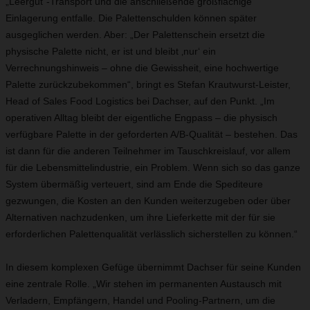
„Leergut“-Transport und die anschließende großflächige
Einlagerung entfalle. Die Palettenschulden können später
ausgeglichen werden. Aber: „Der Palettenschein ersetzt die
physische Palette nicht, er ist und bleibt ‚nur‘ ein
Verrechnungshinweis – ohne die Gewissheit, eine hochwertige
Palette zurückzubekommen“, bringt es Stefan Krautwurst-Leister,
Head of Sales Food Logistics bei Dachser, auf den Punkt. „Im
operativen Alltag bleibt der eigentliche Engpass – die physisch
verfügbare Palette in der geforderten A/B-Qualität – bestehen. Das
ist dann für die anderen Teilnehmer im Tauschkreislauf, vor allem
für die Lebensmittelindustrie, ein Problem. Wenn sich so das ganze
System übermäßig verteuert, sind am Ende die Spediteure
gezwungen, die Kosten an den Kunden weiterzugeben oder über
Alternativen nachzudenken, um ihre Lieferkette mit der für sie
erforderlichen Palettenqualität verlässlich sicherstellen zu können.“
In diesem komplexen Gefüge übernimmt Dachser für seine Kunden
eine zentrale Rolle. „Wir stehen im permanenten Austausch mit
Verladern, Empfängern, Handel und Pooling-Partnern, um die