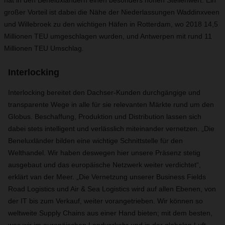
hat in den Beneluxländern einen besonders hohen Stellenwert. Ein
großer Vorteil ist dabei die Nähe der Niederlassungen Waddinxveen
und Willebroek zu den wichtigen Häfen in Rotterdam, wo 2018 14,5
Millionen TEU umgeschlagen wurden, und Antwerpen mit rund 11
Millionen TEU Umschlag.
Interlocking
Interlocking bereitet den Dachser-Kunden durchgängige und
transparente Wege in alle für sie relevanten Märkte rund um den
Globus. Beschaffung, Produktion und Distribution lassen sich
dabei stets intelligent und verlässlich miteinander vernetzen. „Die
Beneluxländer bilden eine wichtige Schnittstelle für den
Welthandel. Wir haben deswegen hier unsere Präsenz stetig
ausgebaut und das europäische Netzwerk weiter verdichtet“,
erklärt van der Meer. „Die Vernetzung unserer Business Fields
Road Logistics und Air & Sea Logistics wird auf allen Ebenen, von
der IT bis zum Verkauf, weiter vorangetrieben. Wir können so
weltweite Supply Chains aus einer Hand bieten; mit dem besten,