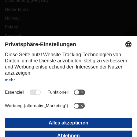
Luxembourg
(
FR
DE
)
Netherlands
Norway
Poland
Portugal
Romania
Slovakia
Spain
Sweden
Switzerland
(
DE
FR
)
Turkey
OCEANIA
Australia
New Zealand