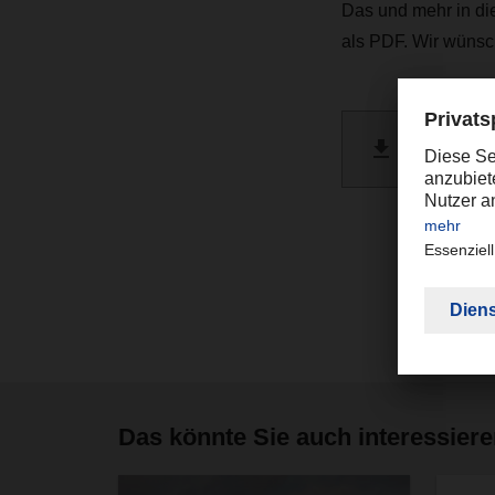
Das und mehr in die
als PDF. Wir wünsc
DACHSE
PDF 
Das könnte Sie auch interessier