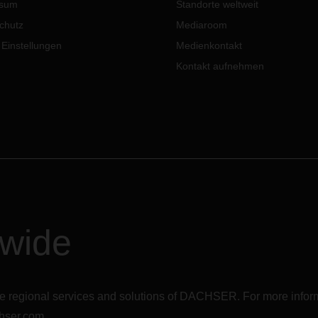
ssum
Standorte weltweit
chutz
Mediaroom
 Einstellungen
Medienkontakt
Kontakt aufnehmen
dwide
r the regional services and solutions of DACHSER. For more in
hser.com