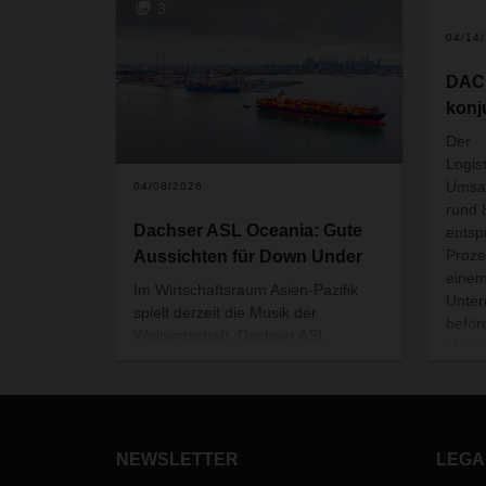
3
2
04/14
DACH
konj
Der
Logis
Umsat
04/08/2026
rund 
Dachser ASL Oceania: Gute
entsp
Proze
Aussichten für Down Under
einem
Im Wirtschaftsraum Asien-Pazifik
Unter
spielt derzeit die Musik der
beför
Weltwirtschaft. Dachser ASL
Milli
Oceania verbindet von Australien
Zahl 
und Neuseeland aus Menschen,
auf 8
Märkte und Kontinente.
NEWSLETTER
LEGA