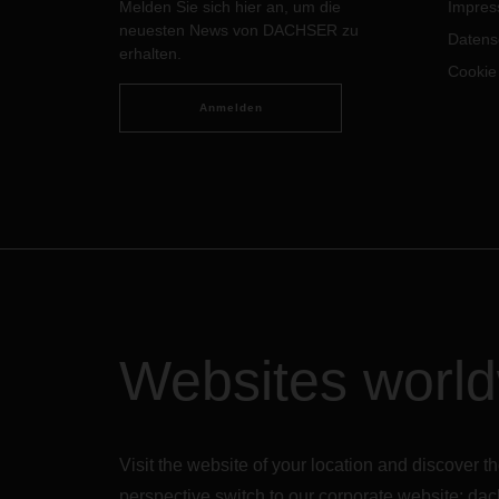
Melden Sie sich hier an, um die
Impre
neuesten News von DACHSER zu
Datens
erhalten.
Cookie
Anmelden
Websites worl
Visit the website of your location and discove
perspective switch to our corporate website:
dac