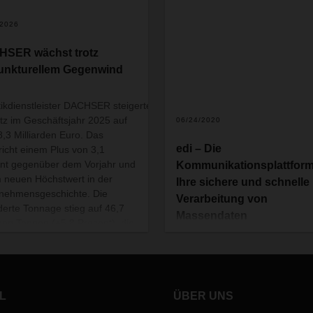
/2026
SER wächst trotz
unkturellem Gegenwind
tikdienstleister DACHSER steigerte seinen
z im Geschäftsjahr 2025 auf
06/24/2020
8,3 Milliarden Euro. Das
edi – Die
richt einem Plus von 3,1
nt gegenüber dem Vorjahr und
Kommunikationsplattform
 neuen Höchstwert in der
Ihre sichere und schnelle
nehmensgeschichte. Die
Verarbeitung von
derte Tonnage stieg auf 46,7
Massendaten
onen Tonnen (+5,8 Prozent), die
Wenn analoge Prozesse auf ei
der Sendungen erhöhte sich
digitale Welt treffen, entsteht
6,2 Millionen (+3,6 Prozent).
intelligente Logistik.
L
ÜBER UNS