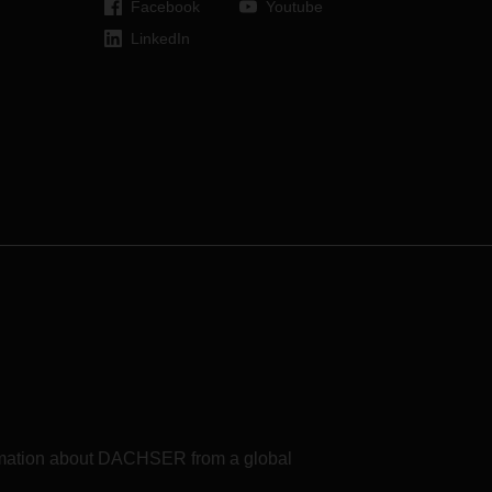
Facebook
Youtube
Benelux-Staaten zurück.
LinkedIn
formation about DACHSER from a global