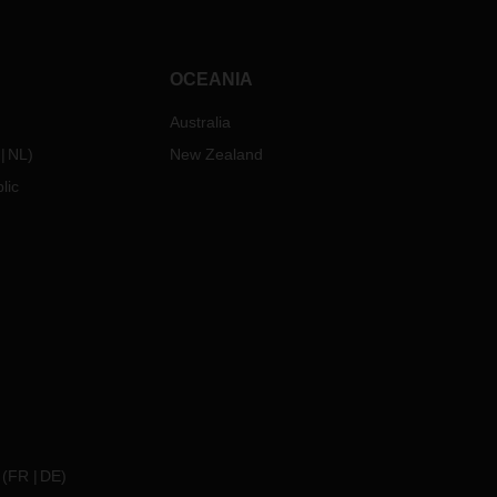
OCEANIA
Australia
NL
)
New Zealand
lic
(
FR
DE
)