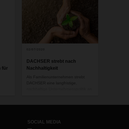
02/07/2020
DACHSER strebt nach
 für
Nachhaltigkeit
Als Familienunternehmen strebt
DACHSER eine langfristige,
nachhaltige Unternehmenspolitik an.
Nicht nur in Bezug auf die Umwelt,
ne
sondern auch in wirtschaftlicher und
sozialer Hinsicht. Zu Beginn des
neuen Jahres blicken wir auf die
nachhaltige Entwicklung des
SOCIAL MEDIA
vergangenen Jahres in den