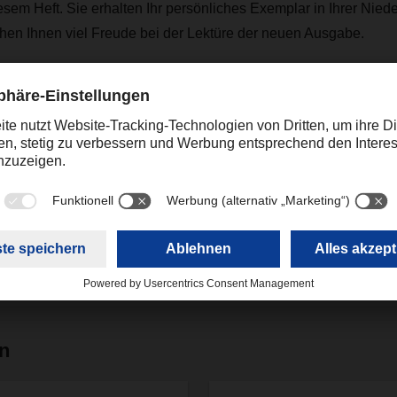
sem Heft. Sie erhalten Ihr persönliches Exemplar in Ihrer Nied
hen Ihnen viel Freude bei der Lektüre der neuen Ausgabe.
R Magazin 03/19 - deutsch
(7,03 MB)
en