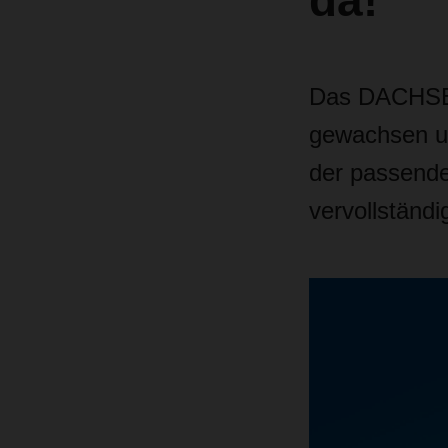
da!
Das DACHSER
gewachsen un
der passende
vervollständi