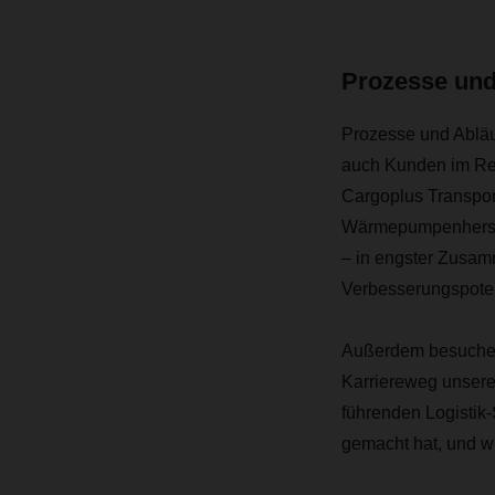
Prozesse und
Prozesse und Abläuf
auch Kunden im Res
Cargoplus Transpor
Wärmepumpenherstel
– in engster Zusam
Verbesserungspoten
Außerdem besuchen
Karriereweg unsere
führenden Logistik-
gemacht hat, und wie