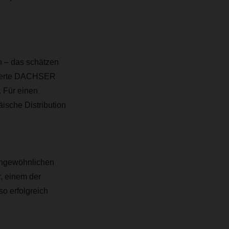
n – das schätzen
imierte DACHSER
 Für einen
sche Distribution
ungewöhnlichen
, einem der
so erfolgreich