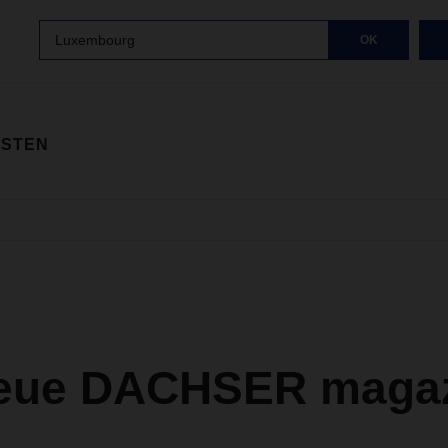
Luxembourg
OK
ISTEN
eue DACHSER magazi