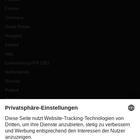
France
Germany
Great Britain
Hungary
Ireland
Italy
Luxembourg
(
FR
DE
)
Netherlands
Norway
Poland
Portugal
Romania
Slovakia
Spain
Sweden