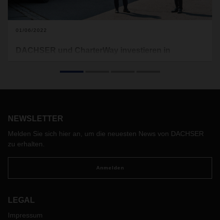
01/06/2022
DACHSER und CharterWay investieren in
Verkehrssicherheit
Bis Ende 2023 stattet der Logistikdienstleister alle über
CharterWay neu beschafften Nahverkehrs-LKW in
Deutschland, die Transportunternehmen im DACHSER-
Netzwerk zum Einsatz bringen, mit einem
Abbiegeassistenzsystem aus. Die Kosten für das Extra an
NEWSLETTER
Verkehrssicherheit teilen sich die Partner, DACHSER und
Melden Sie sich hier an, um die neuesten News von DACHSER
CharterWay.
zu erhalten.
Anmelden
LEGAL
Impressum