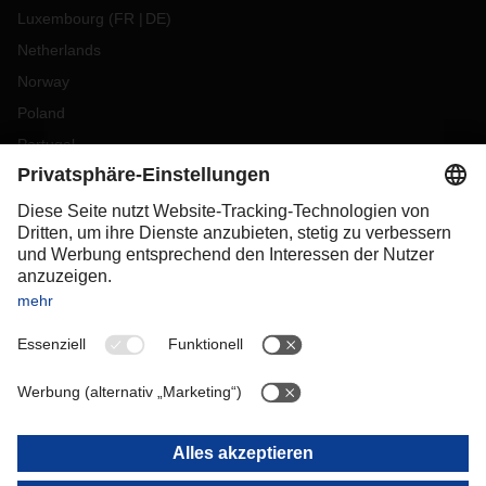
Luxembourg
(
FR
DE
)
Netherlands
Norway
Poland
Portugal
Romania
Slovakia
Spain
Sweden
Switzerland
(
DE
FR
)
Turkey
OCEANIA
Australia
New Zealand