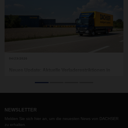
04/23/2020
Neues Update: Aktuelle Verladerestriktionen in
Europa aufgrund von Covid-19
Im Folgenden finden Sie tagesaktuell die derzeit gültigen
Verladerestriktionen, welche für Europa gelten (s.
Download). Lebensmitteltransporte sind hiervon
ausgenommen. Dieses Dokument wird regelmäßig
NEWSLETTER
aktualisiert und von uns auf der Website veröffentlicht.
Melden Sie sich hier an, um die neuesten News von DACHSER
zu erhalten.