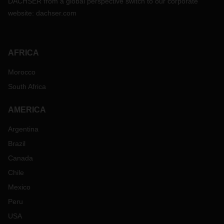
DACHSER from a global perspective switch to our corporate
website:
dachser.com
AFRICA
Morocco
South Africa
AMERICA
Argentina
Brazil
Canada
Chile
Mexico
Peru
USA