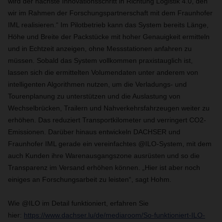
wird der nächste Innovationsschritt in Richtung Logistik 4.0, den
wir im Rahmen der Forschungspartnerschaft mit dem Fraunhofer
IML realisieren.“ Im Pilotbetrieb kann das System bereits Länge,
Höhe und Breite der Packstücke mit hoher Genauigkeit ermitteln
und in Echtzeit anzeigen, ohne Messstationen anfahren zu
müssen. Sobald das System vollkommen praxistauglich ist,
lassen sich die ermittelten Volumendaten unter anderem von
intelligenten Algorithmen nutzen, um die Verladungs- und
Tourenplanung zu unterstützen und die Auslastung von
Wechselbrücken, Trailern und Nahverkehrsfahrzeugen weiter zu
erhöhen. Das reduziert Transportkilometer und verringert CO2-
Emissionen. Darüber hinaus entwickeln DACHSER und
Fraunhofer IML gerade ein vereinfachtes @ILO-System, mit dem
auch Kunden ihre Warenausgangszone ausrüsten und so die
Transparenz im Versand erhöhen können. „Hier ist aber noch
einiges an Forschungsarbeit zu leisten“, sagt Hohm.
Wie @ILO im Detail funktioniert, erfahren Sie
hier:
https://www.dachser.lu/de/mediaroom/So-funktioniert-ILO-