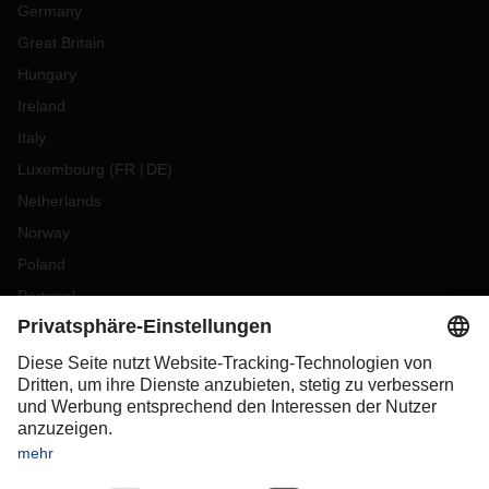
Germany
Great Britain
Hungary
Ireland
Italy
Luxembourg
(
FR
DE
)
Netherlands
Norway
Poland
Portugal
Romania
Slovakia
Spain
Sweden
Switzerland
(
DE
FR
)
Turkey