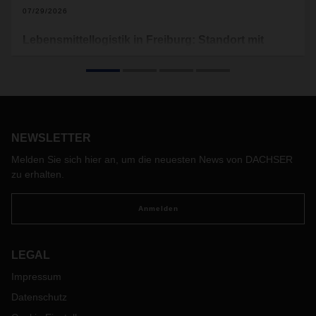
07/29/2026
Lebensmittellogistik in Freiburg: Standort mit
Perspektive
Mit der Erweiterung des Logistikzentrums entsteht in
Freiburg ein neuer Standort für Lebensmittellogistik bei
DACHSER. Das Unternehmen stärkt damit nicht nur seine
Präsenz im Dreiländereck Deutschland, Frankreich,
NEWSLETTER
Schweiz, sondern setzt ein sichtbares Zeichen für die
strategische Weiterentwicklung seines Netzwerks.
Melden Sie sich hier an, um die neuesten News von DACHSER
zu erhalten.
Anmelden
LEGAL
Impressum
Datenschutz