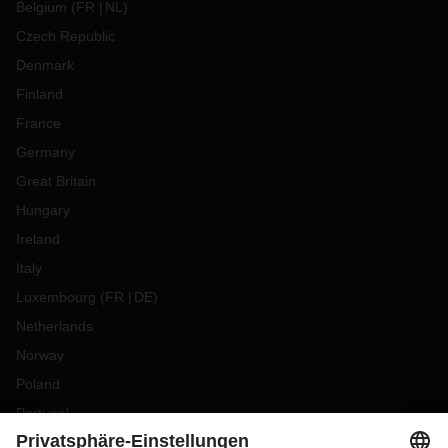
Belgium
(
FR
NL
)
Czech Republic
Denmark
Finland
France
Germany
Great Britain
Hungary
Ireland
Italy
Luxembourg
(
FR
DE
)
Netherlands
Norway
Poland
Portugal
Romania