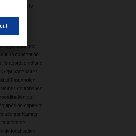
ciles, comme le
e logistique réel
mment un concept de
 l’élaboration d’une
. Sept partenaires
titut Fraunhofer
systèmes de transport
coordination du
 équipés de capteurs
briqués par Kamag
u concept de
e de localisation