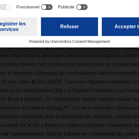
icules spéciaux autonomes effectuent certaines manœuvres diffi
ses mobiles et de semi-remorques », poursuit-il.
che SAFE20 étudie l’utilisation de ces véhicules dans un context
 demi. Pour ce faire, des règles précises ont été établies, nota
conditions réelles. Ses conclusions seront prises en compte dans
pour le transport automatisé de marchandises dans les entrepôts
E20 aux côtés de DACHSER. Parmi eux figurent notamment l’Ins
iques et de marchandises (IML) et l’Institut Fraunhofer pour les 
 (IVI). Basé à Hanovre, ZF Commercial Vehicle System assure la 
 conversion du tracteur Kamag PT. Les deux véhicules spéciaux,
ctronique embarqué pour le traitement des données, ont été fa
a société SICK AG a fourni les capteurs et piloté l’élaboration d
e de l’automatisation, Götting a fourni les composants du systèm