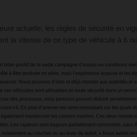
heure actuelle, les règles de sécurité en vi
tent la vitesse de ce type de véhicule à 6 o
n bilan positif de la vaste campagne d’essais en conditions réell
rête à être produite en série, mais l’expérience acquise et les 
avancer. Nous pouvons d’ores et déjà montrer aux autorités et 
e ces véhicules sont utilisables en toute sécurité dans un envi
accrue des processus, nous pensons pouvoir réduire sensiblem
clare-t-il. En plus d’amener les semi-remorques sur les quais d
nt également manœuvrer les caisses mobiles. Ces deux manœuv
tre. Les capteurs sont toujours parfaitement concentrés, sans êtr
 notamment au coucher ou au lever du soleil. « Nous avons re