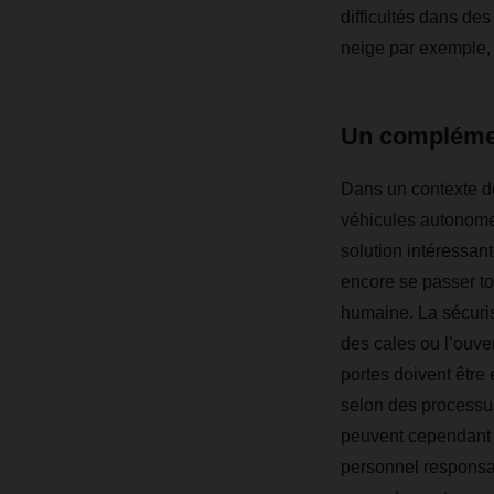
difficultés dans de
neige par exemple, 
Un complémen
Dans un contexte d
véhicules autonome
solution intéressan
encore se passer t
humaine. La sécuri
des cales ou l’ouver
portes doivent être
selon des processu
peuvent cependant 
personnel responsa