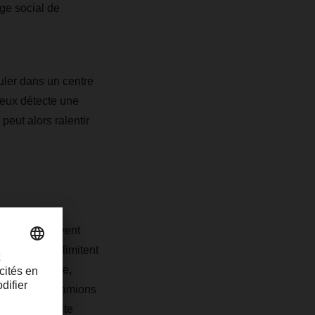
ge social de
uler dans un centre
d’eux détecte une
peut alors ralentir
onomes ne doivent
é en vigueur limitent
 fois plus vite,
comprend des camions
matisée du site