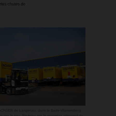
rtes chutes de
 DACHSER de Langenau, dans le Bade-Wurtemberg,
de voir le jour. Soutenu par le ministère allemand de