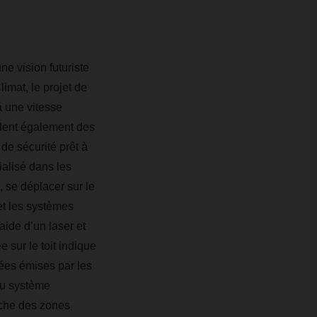
 vision futuriste
imat, le projet de
 une vitesse
culent également des
de sécurité prêt à
ialisé dans les
, se déplacer sur le
 et les systèmes
aide d’un laser et
sur le toit indique
ées émises par les
 au système
roche des zones