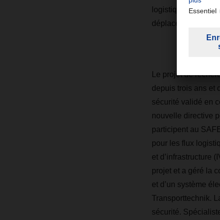
logistique, des véh
déplacement de cais
Le projet de recher
depuis trois ans et
sécurité validé en 
nouvelle directive 
participent au SAF
pour les flux logist
et d’infrastructure
projet et a géré la
et d’un système éle
Transporttechnik. L
sécurité. Spécialist