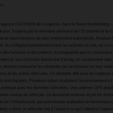
es.
 l’agence DACHSER de Langenau, dans le Bade-Wurtemberg, une
 le jour. Soutenu par le ministère allemand de l’Économie et du Cl
ste deux tracteurs de parc entièrement automatisés. Roulant à
 ils s’intègrent parfaitement dans les activités du site, où cir
ar des humains et des piétons. Accompagnés par un conducteur 
’urgence, ces véhicules fournis par Kamag, un constructeur spéc
s, doivent contourner les obstacles qui se trouvent sur leur route
iétons et les autres véhicules. Un véritable défi pour les capteurs
ls sont équipés. Plusieurs radars analysent l’environnement à l’
umérique avec les données collectées. Une antenne GPS placée 
sition exacte du véhicule. La deuxième antenne reçoit les donn
as de l’infrastructure, qui sont ensuite analysées et transmises
teur. « Ainsi, le véhicule sait à l’avance ce qui l’attend à l’app