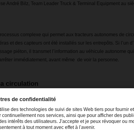
ise André Bilz, Team Leader Truck & Terminal Equipment au siè
e processus complexe qui permet aux tracteurs autonomes de circ
ras et des capteurs ont été installés sur les entrepôts. Si l’un 
sage piéton, il transmet l’information au véhicule autonome qui 
s’arrêter immédiatement, avant même de voir la personne.
a circulation
s sur notre site aux côtés d’autres véhicules, les tracteurs aut
 », explique André Bilz. À l’heure actuelle, les règles de sécurit
e de véhicule à 6 ou 8 km/h. Les véhicules testés ici roulent deux
 doivent s’intégrer dans le flux de circulation « normal », qui 
insi que d’autres véhicules et des piétons. « Dans la zone auto