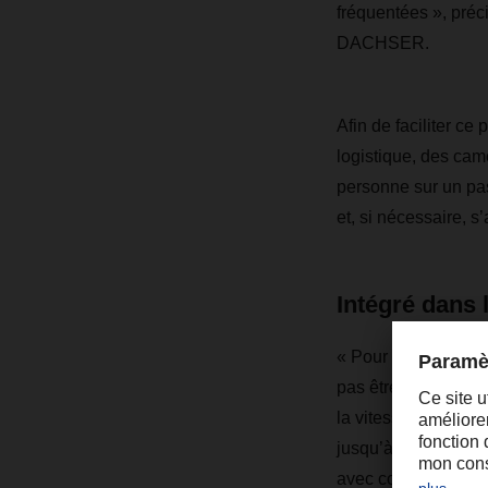
fréquentées », préc
DACHSER.
Afin de faciliter c
logistique, des camé
personne sur un pas
et, si nécessaire, 
Intégré dans l
« Pour être exploité
pas être un obstacle
la vitesse de ce typ
jusqu’à 20 km/h. Ils
avec conducteurs, a