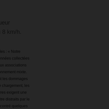
gueur
u 8 km/h.
es : « Notre
données collectées
aux associations
ronnement mixte.
ent les dommages
e chargement, les
res exigent une
e distraits par le
ncontré quelques