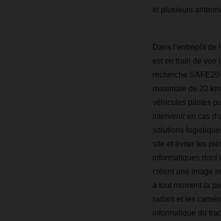
et plusieurs antenn
Dans l’entrepôt de
est en train de voir
recherche SAFE20 te
maximale de 20 km/h,
véhicules pilotés p
intervenir en cas d
solutions logistique
site et éviter les p
informatiques dont i
créent une image n
à tout moment la po
radars et les camér
informatique du trac