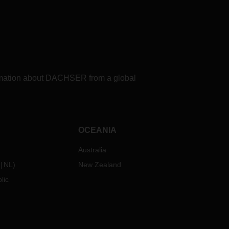
formation about DACHSER from a global
OCEANIA
Australia
NL
)
New Zealand
lic