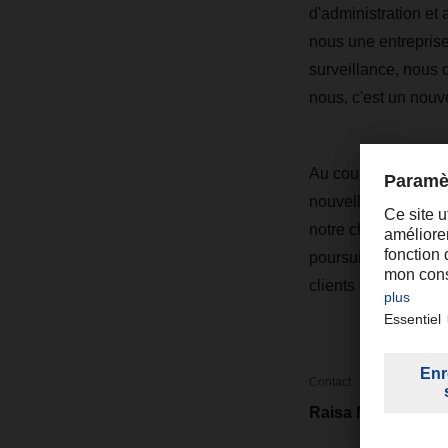
d'administration et
nous une entreprise 
surveillance, nous
nous, c'est un nouv
Au cours de l'année
nouvelle fois fait p
notre chemin pour de
poursuivent une trad
clients de DACHS
Contact
Raisa Mertens