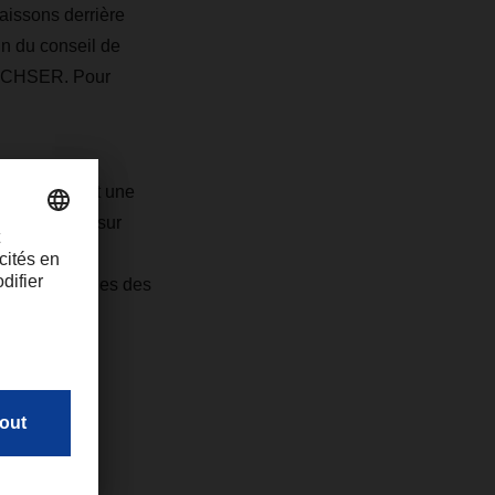
aissons derrière
in du conseil de
 DACHSER. Pour
istration ont une
chaine étape sur
aisant, ils
lans logistiques des