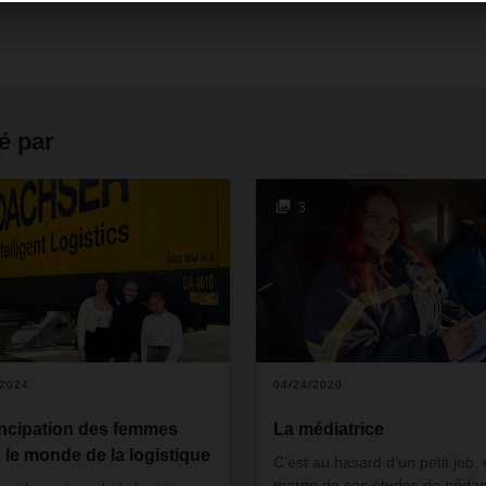
é par
3
/2024
04/24/2020
cipation des femmes
La médiatrice
 le monde de la logistique
C’est au hasard d’un petit job,
marge de ses études de péda