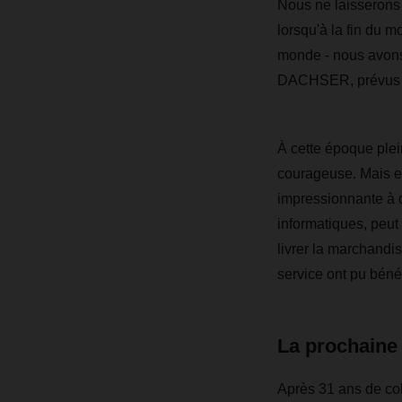
Nous ne laisserons 
lorsqu'à la fin du 
monde - nous avons
DACHSER, prévus po
À cette époque plein
courageuse. Mais e
impressionnante à 
informatiques, peut
livrer la marchandis
service ont pu bénéf
La prochain
Après 31 ans de col