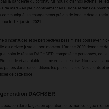
pas la pandémie du coronavirus nous dicter nos actions. Tel étai
mois de mars - en plein confinement en Europe et dans de nombr
 communiqué les changements prévus de longue date au sein d
ur le 1er janvier 2021.
e d'incertitudes et de perspectives pessimistes pour l'avenir, c
lle est arrivée juste au bon moment. L'année 2020 démontre de
quel point le réseau DACHSER, composé de personnes, de lieu
 être solide et adaptable, même en cas de crise. Nous avons touj
e, parfois dans les conditions les plus difficiles. Nos clients et 
icier de cette force.
e génération DACHSER
laboration dans la gestion opérationnelle, mon collègue membr