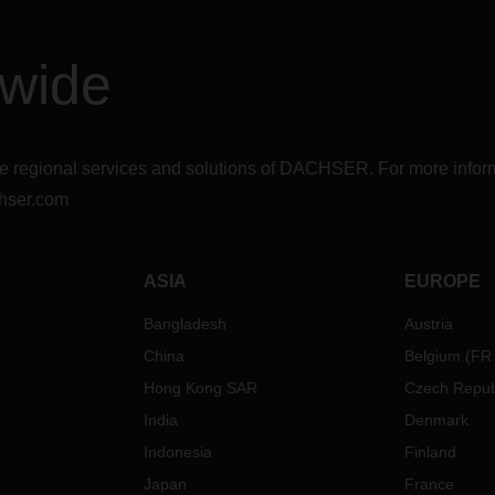
dwide
r the regional services and solutions of DACHSER. For more in
hser.com
ASIA
EUROPE
Bangladesh
Austria
China
Belgium
(
FR
Hong Kong SAR
Czech Repub
India
Denmark
Indonesia
Finland
Japan
France