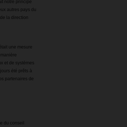
t notre principe
eux autres pays du
e la direction
'était une mesure
 manière
x et de systèmes
ours été prêts à
nos partenaires de
e du conseil