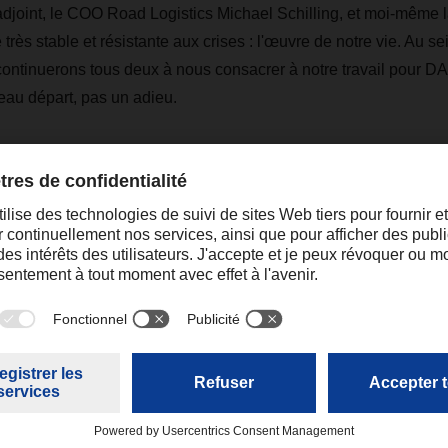
 adjoint, le COO Road Logistics Michael Schilling, et moi-même l
très stable et résistante aux crises : l'œuvre de notre vie. Au se
 continuerons tous deux à nous consacrer à notre travail pour
eau départ, pas un adieu.
 écoulée, Burkhard Eling et l'équipe du nouveau conseil d'admin
reuve d'une grande efficacité. Ils vont maintenant entamer la pro
venir le fournisseur de logistique le plus intégré au monde. Ce f
ition digne de ce nom : apporter de la valeur et optimiser les bi
ER.
raisa.mertens@dachser.com