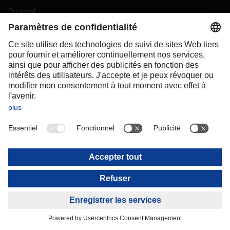
Portugal
Romania
Slovakia
Spain
Sweden
Switzerland
(
DE
FR
)
Turkey
OCEANIA
Australia
New Zealand