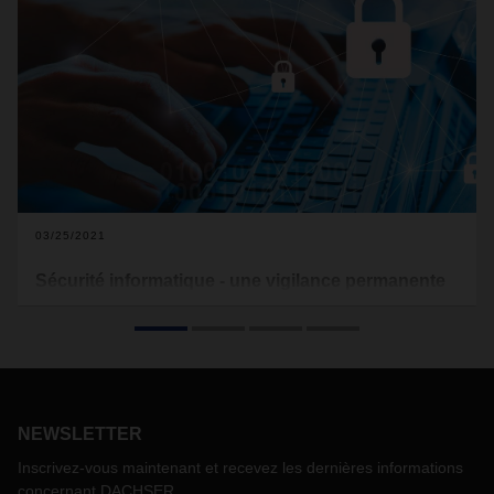
03/25/2021
Sécurité informatique - une vigilance permanente
Chez DACHSER, la protection des données et des systèmes
d’information est une priorité absolue. Christian von Rützen,
Department Head IT Strategy Implementation, nous
explique les défis actuels et futurs en matière de sécurité
informatique. Avec son équipe internationale, il est entre
autres responsable de gérer la sécurité de l’information au
NEWSLETTER
sein du groupe DACHSER.
Inscrivez-vous maintenant et recevez les dernières informations
concernant DACHSER