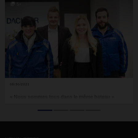
5+
08/30/2021
« Nous sommes tous dans le même bateau »
« Le coronavirus a changé beaucoup de choses » est une
phrase que l’on entend sans arrêt depuis plus d’un an. Mais
qu’est-ce qui a changé au juste ? Éclairages et perspectives
sur le monde professionnel et personnel des employés
DACHSER.