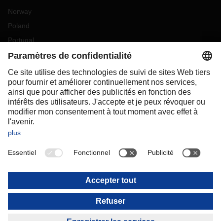
Norway
Poland
Portugal
Romania
Slovakia
Spain
Sweden
Switzerland
(
DE
FR
)
Turkey
OCEANIA
Australia
New Zealand