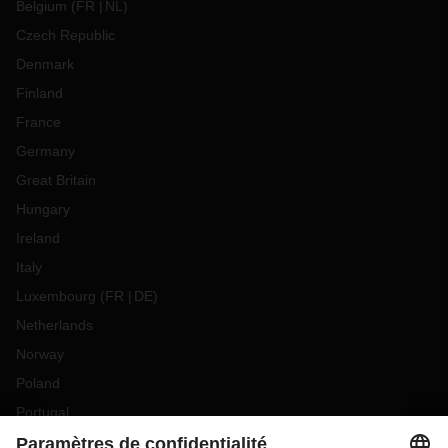
Belgium
(
FR
NL
)
Czech Republic
Denmark
Finland
France
Germany
Great Britain
Hungary
Ireland
Italy
Luxembourg
(
FR
DE
)
Netherlands
Norway
Poland
Portugal
Romania