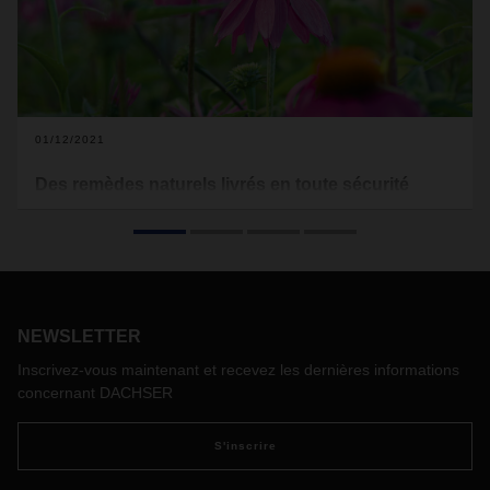
01/12/2021
Des remèdes naturels livrés en toute sécurité
Le secteur pharmaceutique doit pouvoir s'appuyer sur des
Supply Chains efficaces. En collaboration avec A.Vogel,
fabricant de remèdes et compléments alimentaires naturels,
DACHSER a élaboré et mis en œuvre une solution logistique
à valeur ajoutée reposant sur une stratégie de conseil
interdisciplinaire axée sur la qualité et spécialement
NEWSLETTER
développée à cet effet.
Inscrivez-vous maintenant et recevez les dernières informations
concernant DACHSER
S'inscrire