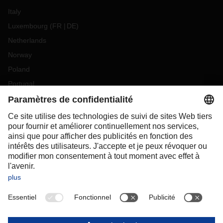
Italy
Luxembourg
(
FR
DE
)
Netherlands
Norway
Poland
Portugal
Romania
Slovakia
Spain
Sweden
Switzerland
(
DE
FR
)
Turkey
OCEANIA
Australia