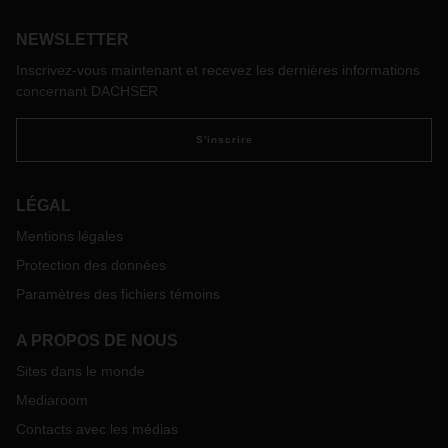
des recherches sur les technologies de propulsion non
fossiles et les exigences qu'elles imposent à l'infrastructure
NEWSLETTER
de recharge. Une visite à Hambourg offre un premier aperçu
Inscrivez-vous maintenant et recevez les dernières informations
d'un projet qui dessine les contours de demain.
concernant DACHSER
S'inscrire
LÉGAL
Mentions légales
Protection des données
Paramètres des fichiers témoins
A PROPOS DE NOUS
Sites dans le monde
Mediaroom
Contacts avec les médias