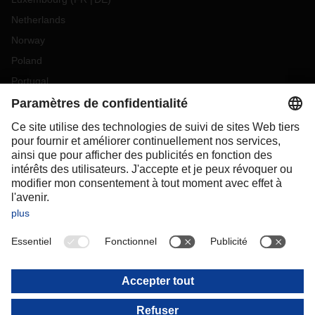
Netherlands
Norway
Poland
Portugal
Romania
Slovakia
Spain
Sweden
Switzerland
(
DE
FR
)
Turkey
OCEANIA
Australia
New Zealand