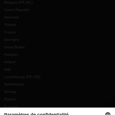
Belgium
(
FR
NL
)
Czech Republic
Denmark
Finland
France
Germany
Great Britain
Hungary
Ireland
Italy
Luxembourg
(
FR
DE
)
Netherlands
Norway
Poland
Portugal
Romania