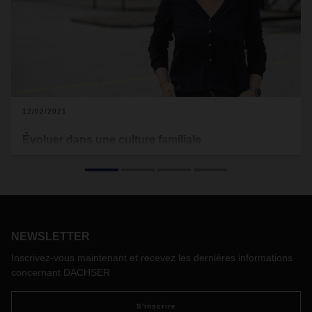
12/02/2021
Évoluer dans une culture familiale
À
tout juste 27 ans, Anna Baierl assume déjà d’importantes
responsabilités dans des activités opérationnelles au sein de
l’agence DACHSER d’Unterschleissheim. L’entreprise est un
peu comme une famille pour elle, et ce, à double titre.
NEWSLETTER
Inscrivez-vous maintenant et recevez les dernières informations
concernant DACHSER
S'inscrire