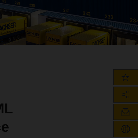
ML
ce