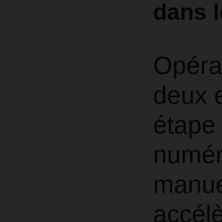
dans l
Opérat
deux e
étape 
numéri
manuel
accélè