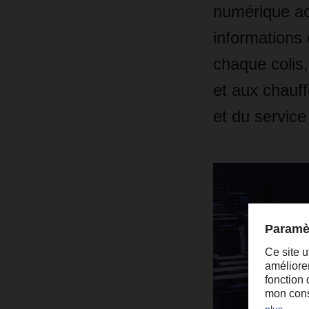
numérique acc
informations
chaque colis,
et aux chauff
et du service 