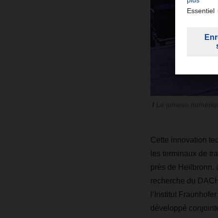
Le jumeau numérique
Cette innovation te
les terminaux de t
près de Heilbronn. 
recherche du DACHSE
l’Institut Fraunhofe
développé conjointe