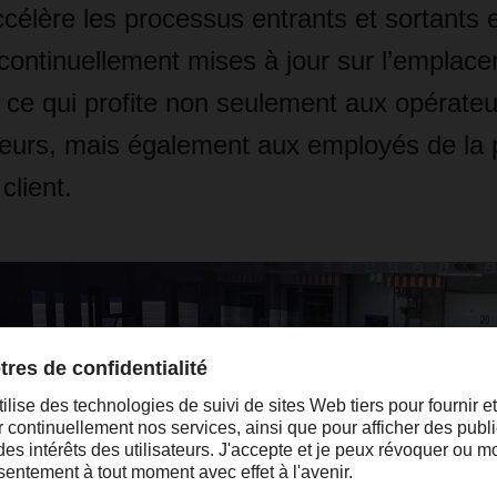
élère les processus entrants et sortants e
 continuellement mises à jour sur l’emplac
 ce qui profite non seulement aux opérateu
eurs, mais également aux employés de la p
client.