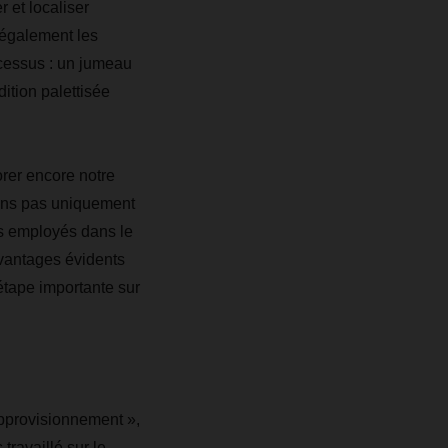
 et localiser
 également les
ocessus : un jumeau
ition palettisée
rer encore notre
ons pas uniquement
os employés dans le
vantages évidents
 étape importante sur
pprovisionnement »,
ravaillé sur le