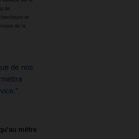
up de
chercheurs et
 vision de la
que de nos
rmettra
vice.”
squ’au mètre