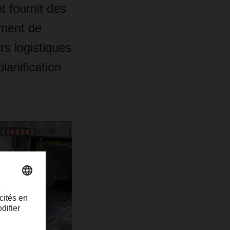
t fournit des
ement de
rs logistiques
lanification