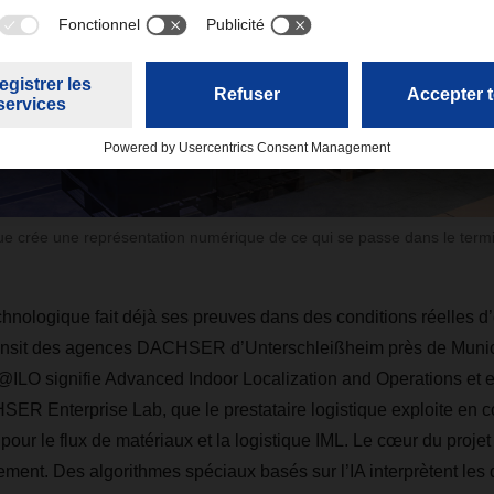
 crée une représentation numérique de ce qui se passe dans le termin
chnologique fait déjà ses preuves dans des conditions réelles d’
ransit des agences DACHSER d’Unterschleißheim près de Munic
@ILO signifie Advanced Indoor Localization and Operations et e
R Enterprise Lab, que le prestataire logistique exploite en c
r pour le flux de matériaux et la logistique IML. Le cœur du projet
ment. Des algorithmes spéciaux basés sur l’IA interprètent les