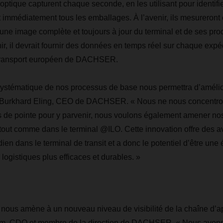
ptique capturent chaque seconde, en les utilisant pour identifier
immédiatement tous les emballages. À l’avenir, ils mesureront
une image complète et toujours à jour du terminal et de ses pr
r, il devrait fournir des données en temps réel sur chaque expéd
 transport européen de DACHSER.
systématique de nos processus de base nous permettra d’amélio
ue Burkhard Eling, CEO de DACHSER. « Nous ne nous concentr
es de pointe pour y parvenir, nous voulons également amener n
out comme dans le terminal @ILO. Cette innovation offre des a
idien dans le terminal de transit et a donc le potentiel d’être une
 logistiques plus efficaces et durables. »
 nous amène à un nouveau niveau de visibilité de la chaîne d’a
m, CDO et membre de la direction de DACHSER. « Nous avons t