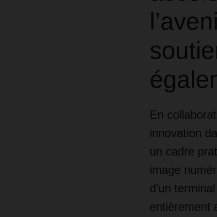
l’aven
soutie
égale
En collabora
innovation da
un cadre prat
image numériq
d’un terminal
entièrement 