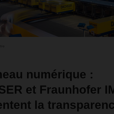
ltre
meau numérique :
ER et Fraunhofer I
ntent la transparen