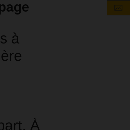
upage
s à
ière
part. À