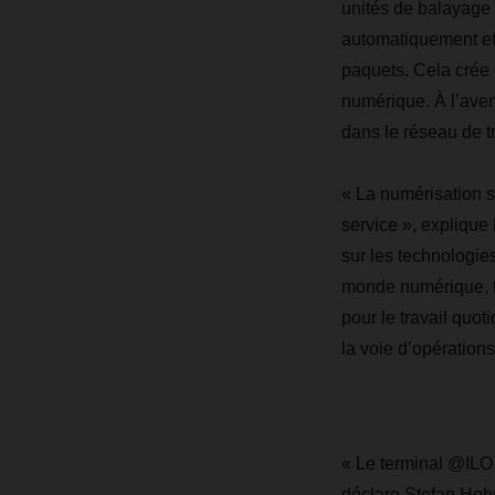
unités de balayage o
automatiquement et 
paquets. Cela crée 
numérique. À l’aveni
dans le réseau de
« La numérisation 
service », expliq
sur les technologi
monde numérique, t
pour le travail quot
la voie d’opérations
« Le terminal @ILO
déclare Stefan Hoh