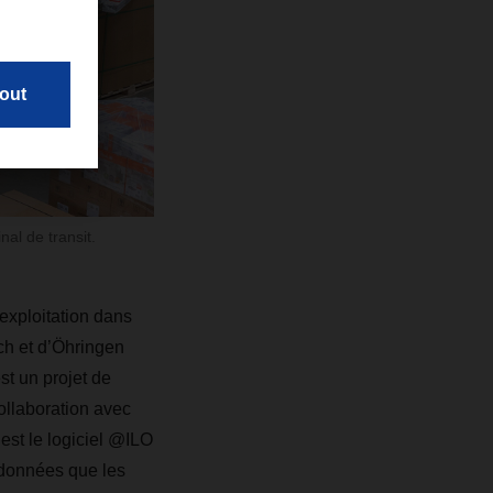
al de transit.
exploitation dans
h et d’Öhringen
st un projet de
ollaboration avec
 est le logiciel @ILO
 données que les