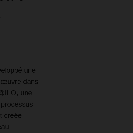
veloppé une
en œuvre dans
l @ILO, une
t processus
t créée
eau