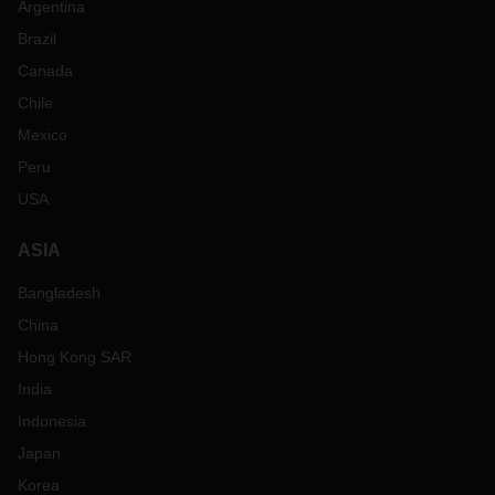
le Royaume-Uni.
Argentina
Dans notre application eLogistics, les incoterms possibles
Brazil
seront modifiés du fait de la douane. Au début seulement
Canada
FCA/EXW ou DAP seront possibles dans eLogisitcs afin de
Chile
garantir le processus. Les informations EDI concernant les
incoterms doivent également être adaptées, la personne
Mexico
responsable de votre succursale vous contactera afin
Peru
d'aligner les changements nécessaires.
USA
Nous vous remercions de votre compréhension et de votre
coopération afin que DACHSER puisse rendre votre flux de
ASIA
marchandises aussi efficace et sans problème que possible
dans ce cas exceptionnel d'Hard Brexit.
Bangladesh
Les mesures de préparation les plus importantes que nous
China
avons indiquées dans notre check-list Brexit (voir ci-
dessous).
Hong Kong SAR
N'hésitez pas à contacter votre agence DACHSER si vous
India
avez d'autres questions.
Indonesia
Japan
Korea