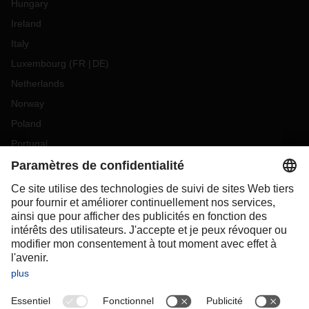
Hungary
Ireland
Italy
Luxembourg
(
FR
DE
)
Netherlands
Norway
Poland
Portugal
Romania
Slovakia
Spain
Sweden
Switzerland
(
DE
FR
)
Turkey
OCEANIA