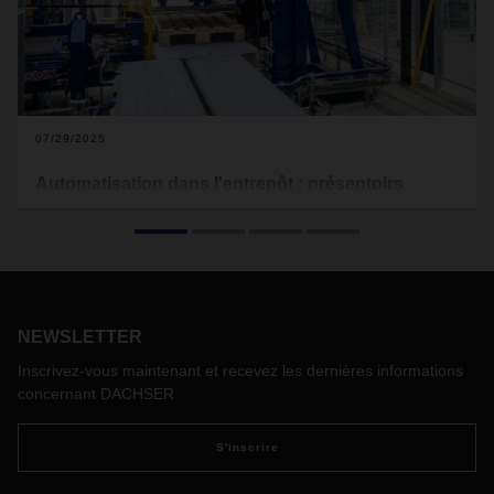
07/29/2025
Automatisation dans l'entrepôt : présentoirs
destinés au commerce de détail
Dans le centre logistique de Berlin-Brandebourg, une
installation de fabrication de présentoirs semi-automatisée
marque une nouvelle étape dans les opérations de
l'entrepôt. Désormais, les présentoirs personnalisés sont
NEWSLETTER
assemblés de manière plus sécurisée, rapide et avec un
effort réduit, au bénéfice des clients et des collaborateurs.
Inscrivez-vous maintenant et recevez les dernières informations
concernant DACHSER
S'inscrire