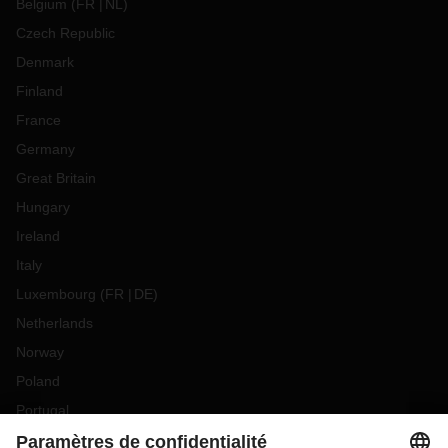
Belgium
(
FR
NL
)
Czech Republic
Denmark
Finland
France
Germany
Great Britain
Hungary
Ireland
Italy
Luxembourg
(
FR
DE
)
Netherlands
Norway
Poland
Portugal
Romania