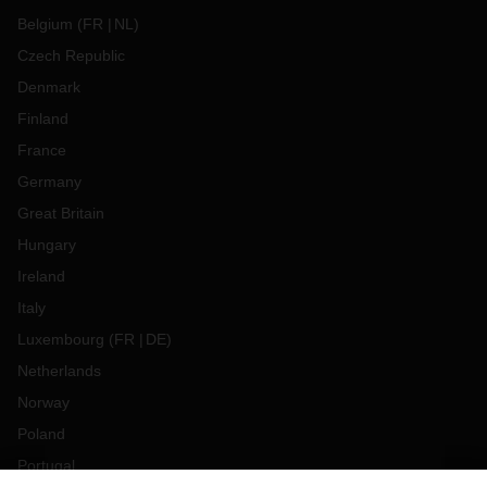
Belgium
(
FR
NL
)
Czech Republic
Denmark
Finland
France
Germany
Great Britain
Hungary
Ireland
Italy
Luxembourg
(
FR
DE
)
Netherlands
Norway
Poland
Portugal