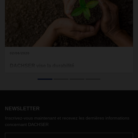
02/06/2020
DACHSER vise la durabilité
En tant qu'entreprise familiale, DACHSER aspire à une
politique d'entreprise durable et à long terme. Non
seulement en termes d'environnement, mais aussi
économiquement et socialement. Au début de la nouvelle
année, nous revenons sur les développements durables de
l'année écoulée au Benelux.
NEWSLETTER
Inscrivez-vous maintenant et recevez les dernières informations
concernant DACHSER