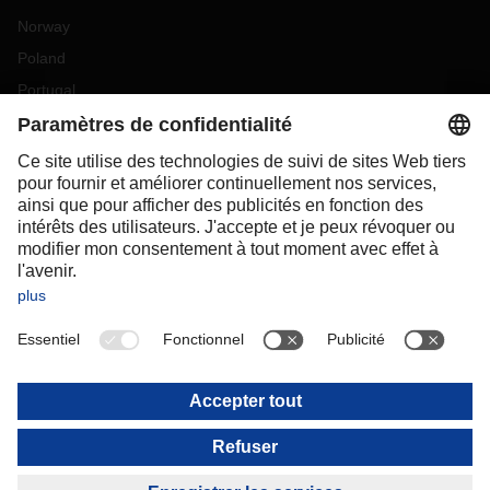
Norway
Poland
Portugal
Romania
Slovakia
Spain
Sweden
Switzerland
(
DE
FR
)
Turkey
OCEANIA
Australia
New Zealand