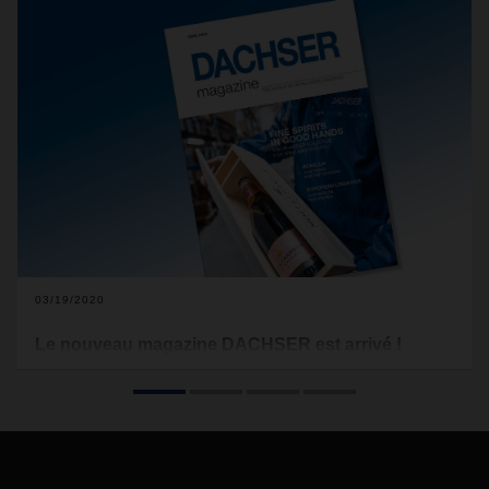
03/19/2020
Le nouveau magazine DACHSER est arrivé !
Le champagne - il n'y a pratiquement aucune autre boisson
au monde qui dégage autant de charme, de luxe et de joie
de vivre. Et il n'y a pas que la production de ce produit haut
de gamme qui demande une grande attention. Son
transport du vignoble au rayon ou à un grand événement