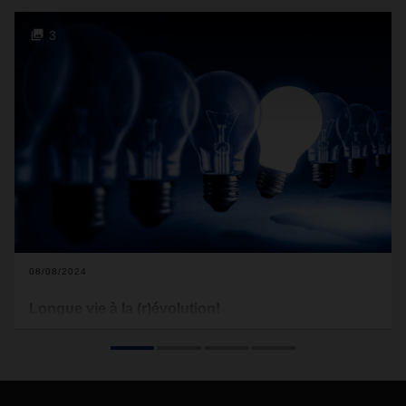
3
08/08/2024
Longue vie à la (r)évolution!
Comment DACHSER convertit-elle l'innovation en un moteur
de renouveau constant ? Découvrez dans cet article les
perspectives et les prévisions du CEO Burkhard Eling.