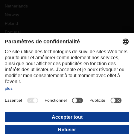
Netherlands
Norway
Poland
Portugal
Romania
Slovakia
Spain
Sweden
Switzerland
(
DE
FR
)
Turkey
OCEANIA
Australia
New Zealand