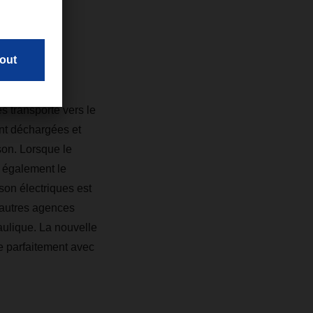
tre-ville de
entièrement
s transporte vers le
nt déchargées et
son. Lorsque le
 également le
son électriques est
s autres agences
aulique. La nouvelle
se parfaitement avec