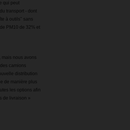
e qui peut
u transport - dont
te à outils" sans
s de PM10 de 32% et
t, mais nous avons
é des camions
uvelle distribution
ble de manière plus
tes les options afin
s de livraison »