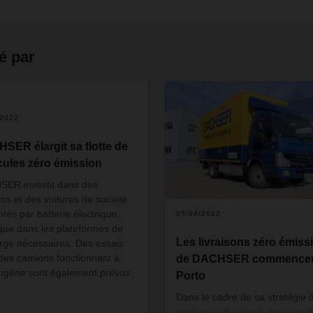
é par
/2022
SER élargit sa flotte de
cules zéro émission
ER investit dans des
ns et des voitures de société
ntés par batterie électrique,
05/04/2022
 que dans les plateformes de
Les livraisons zéro émiss
rge nécessaires. Des essais
des camions fonctionnant à
de DACHSER commencen
rogène sont également prévus.
Porto
Dans le cadre de sa stratégie 
protection du climat, le prestat