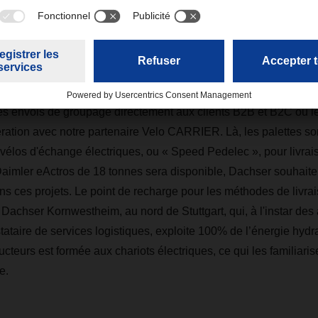
raison sans émissions de Dachser
re une superficie d'environ quatre kilomètres carrés dans le cen
s les expéditions sont livrées sans émission. Le FUSO eCanter, 
les envois de groupage directement aux clients B2B et B2C ou le
ation avec notre partenaire Velo CARRIER. Là, les palettes so
 vélos d'échange électriques, ou « Speed Pedelec », pour livrai
aimler eActros de 18 tonnes sera disponible, Dachser souhaite
s ces projets. Le point de recharge pour les méthodes de livrai
 Dachser Kornwestheim, au nord de Stuttgart, qui, à l'instar de
ataire de services logistiques, exploite 100% de l’énergie hydr
cteurs est formée aux chariots électriques, ce qui les familiari
e.