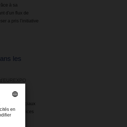
râce à sa
nt d'un flux de
r a pris l'initiative
dans les
DG d'EUREXPO
es aspects sociaux
aires de services