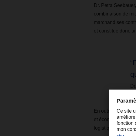
Dr. Petra Seebauer
combinaison de micr
marchandises contrôl
et constitue donc 
“
q
Dr
En outre, le jury a
et économiques et q
logistiques.