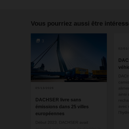
Vous pourriez aussi être intéress
3
02/01
DACH
véhi
DACHS
camio
alime
05/13/2026
ainsi
DACHSER livre sans
recha
avec 
émissions dans 25 villes
l'hyd
européennes
Début 2023, DACHSER avait
annoncé son intention de doubler le