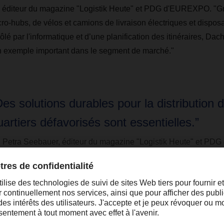
, éditeur du magazine "Logistik Heute" et PDG d'EUREXPO. "G
o-hubs, de vélos et camions de livraison électriques et disposa
é par l'informatique et d’une planification des itinéraires, Dachse
un exemple important dans le segment de marché."
Des solutions durables pour la distribution 
uartiers défavorisés sont essentielles.”
. Petra Seebauer, éditeur du magazine "Logistik Heute" et P
 reconnu que les solutions sans émissions prennent en compte l
ue ceux-ci peuvent également être appliqués à d'autres prestat