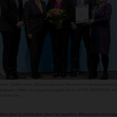
roite: Stefan Hohm, Directeur général, Recherche et développement de
a Seebauer, éditeur du magazine Logistik Heute et PDG d’EUREXPO, Hell
n recherche.
les pour la distribution dans les quartiers défavorisés sont esse