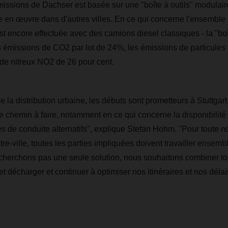
missions de Dachser est basée sur une "boîte à outils" modulair
 en œuvre dans d'autres villes. En ce qui concerne l'ensemble d
st encore effectuée avec des camions diesel classiques - la "boî
s émissions de CO2 par lot de 24%, les émissions de particule
de nitreux NO2 de 26 pour cent.
 la distribution urbaine, les débuts sont prometteurs à Stuttgar
 chemin à faire, notamment en ce qui concerne la disponibilit
 de conduite alternatifs", explique Stefan Hohm. "Pour toute no
re-ville, toutes les parties impliquées doivent travailler ensem
cherchons pas une seule solution, nous souhaitons combiner tou
t décharger et continuer à optimiser nos itinéraires et nos délai