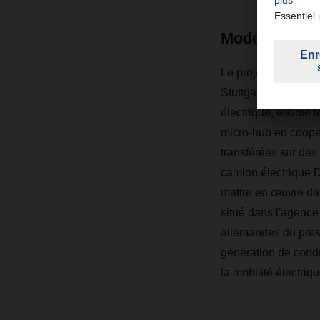
Modes de liv
Le projet primé couv
Stuttgart, où toute
électrique, envoie 
micro-hub en coopér
transférées sur des
camion électrique D
mettre en œuvre dan
situé dans l'agence
allemandes du prest
génération de condu
la mobilité électriqu