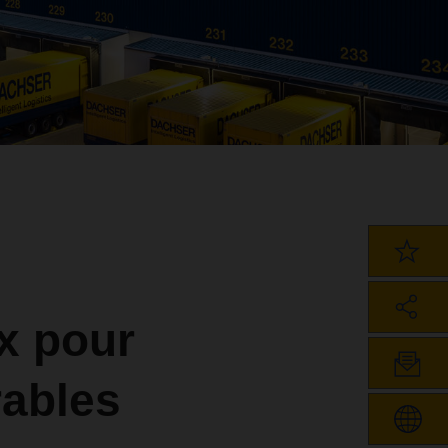
x pour
rables