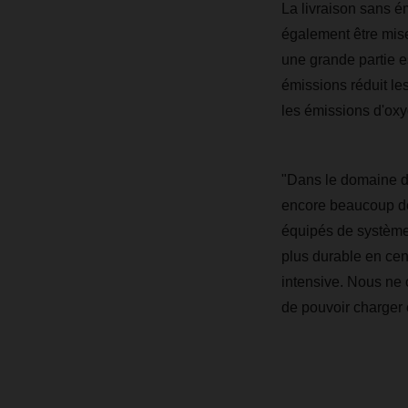
La livraison sans é
également être mise
une grande partie e
émissions réduit le
les émissions d'oxy
"Dans le domaine de
encore beaucoup de
équipés de systèmes
plus durable en cent
intensive. Nous ne 
de pouvoir charger e