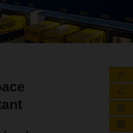
pace
tant