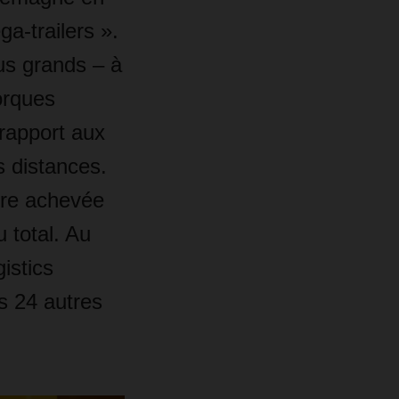
-trailers ».
lus grands
–
à
rques
rapport aux
s distances.
tre achevée
 total. Au
istics
s 24 autres