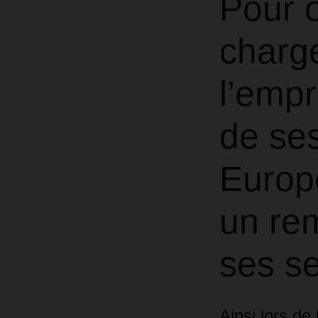
Pour o
charge
l’emp
de se
Europe
un re
ses s
Ainsi lors d