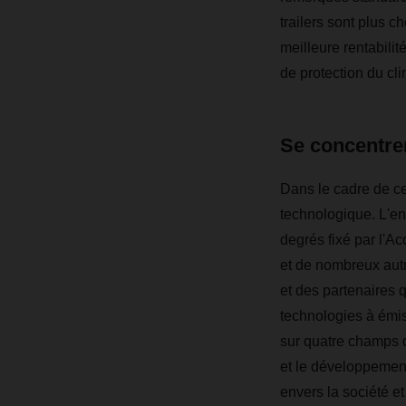
trailers sont plus c
meilleure rentabilit
de protection du cli
Se concentrer
Dans le cadre de ce
technologique. L'ent
degrés fixé par l'Ac
et de nombreux autr
et des partenaires 
technologies à émis
sur quatre champs d'
et le développement
envers la société e