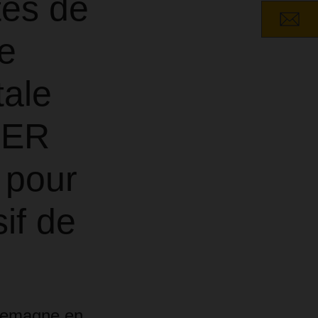
tés de
e
tale
SER
 pour
if de
llemagne en