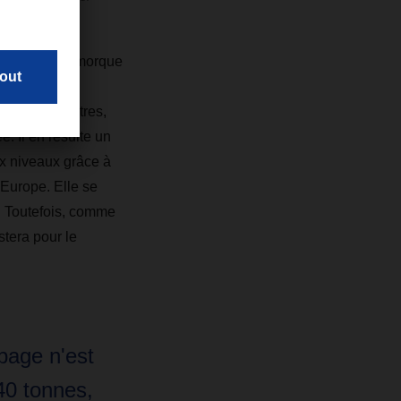
u'une semi-remorque
sée pour les
e 20 centimètres,
. Il en résulte un
x niveaux grâce à
 Europe. Elle se
. Toutefois, comme
stera pour le
page n'est
40 tonnes,