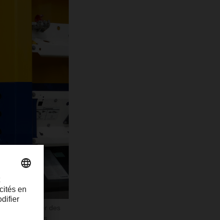
tent de réaliser des
ngues distances.