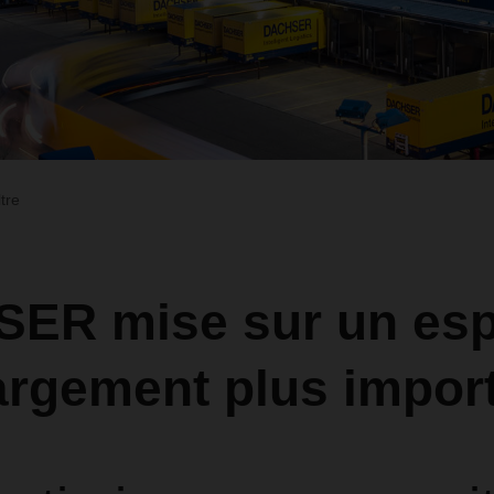
ltre
ER mise sur un es
argement plus impor