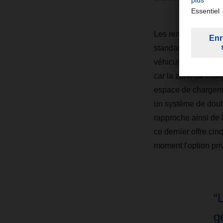
Les remorques dite
standard, et leur ha
véhicules en Allema
car la zone de char
espace de chargeme
un système de doubl
rapproche ainsi de
ce dernier offre ci
moment l'option pr
“
g