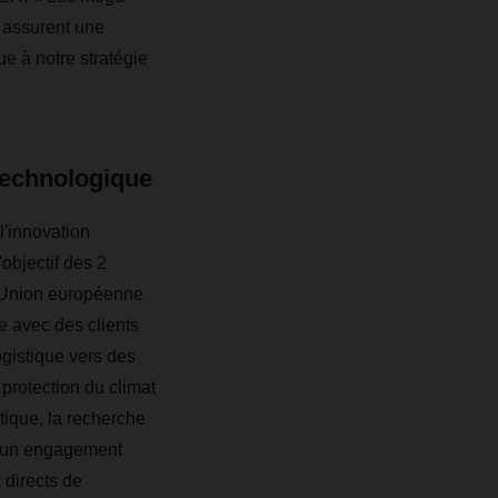
t assurent une
ue à notre stratégie
 technologique
l'innovation
objectif des 2
 l'Union européenne
 avec des clients
ogistique vers des
protection du climat
étique, la recherche
 à un engagement
 directs de