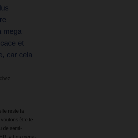
lus
re
la mega-
icace et
, car cela
 chez
lle reste la
 voulons être le
u de semi-
ER. « Les mega-