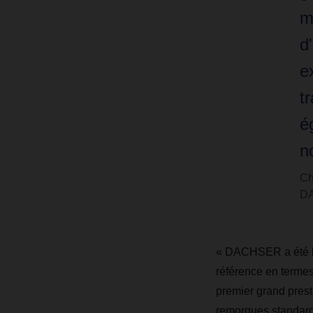
m
d
e
tr
é
n
Ch
D
« DACHSER a été le p
référence en termes
premier grand prest
remorques standar