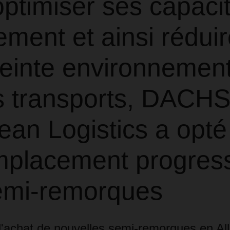
ptimiser ses capaci
ment et ainsi réduir
reinte environnemen
s transports, DACH
an Logistics a opté
mplacement progress
emi-remorques
e l'achat de nouvelles semi-remorques en A