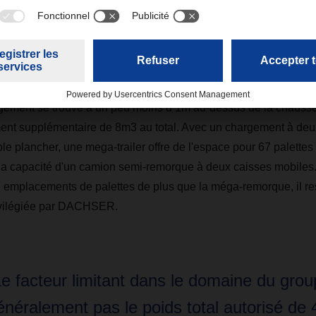
s « mega-trailers » ont la même longueur et la même largeur q
uteur totale reste inférieure à 4 mètres (hauteur maximale autori
gne). Elles présentent une hauteur intérieure supplémentaire d
gement se trouve à un peu moins d’1m au-dessus de la chaussée
nt supplémentaire de 8m3 au total. Avec un chargement à deu
e plancher, une mega-trailer offre de l'espace pour 67 palettes
 la capacité d'un camion semi-remorque à deux caisses mobiles
nq emplacements de palettes de plus que la méga-remorque, il re
ivilégiée par DACHSER.
Le facteur limitant dans le domaine du grou
énéralement pas le poids total autorisé de 