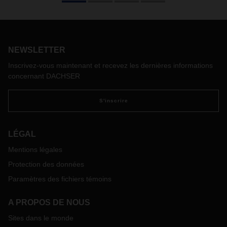
orbite terrestre basse offre d’intéressantes perspectives à la
logistique. La constellation Starlink, notamment, est déjà
opérationnelle dans de nombreuses régions.
NEWSLETTER
Inscrivez-vous maintenant et recevez les dernières informations
concernant DACHSER
S'inscrire
LÉGAL
Mentions légales
Protection des données
Paramètres des fichiers témoins
A PROPOS DE NOUS
Sites dans le monde