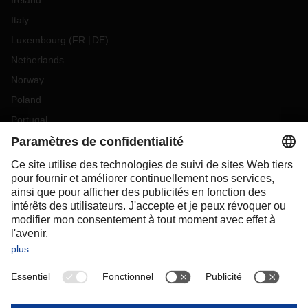
Ireland
Italy
Luxembourg
(
FR
DE
)
Netherlands
Norway
Poland
Portugal
Romania
Slovakia
Spain
Sweden
Switzerland
(
DE
FR
)
Turkey
OCEANIA
Australia