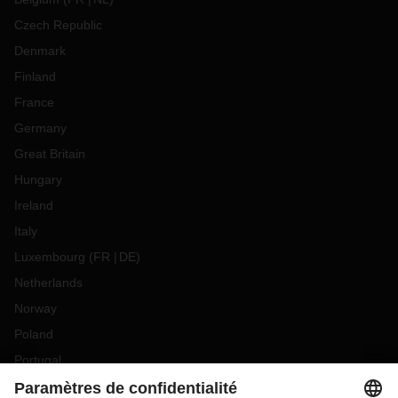
Czech Republic
Denmark
Finland
France
Germany
Great Britain
Hungary
Ireland
Italy
Luxembourg
(
FR
DE
)
Netherlands
Norway
Poland
Portugal
Romania