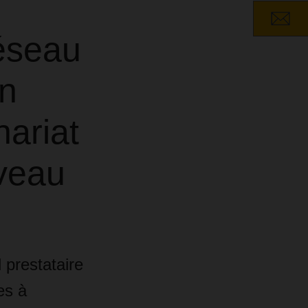
éseau
en
nariat
iveau
 prestataire
es à