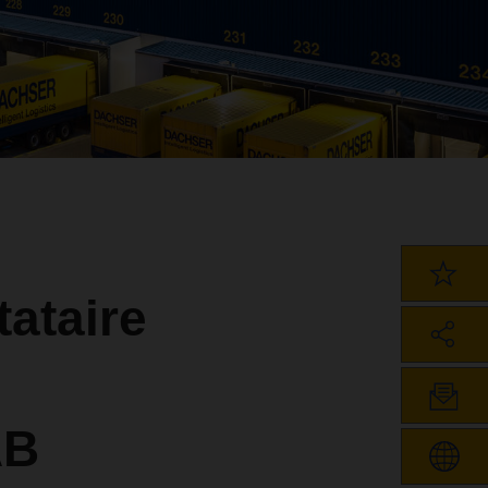
ataire
AB