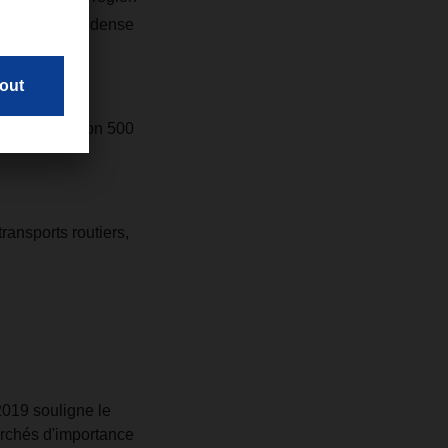
n réseau très dense
flotte d'environ 500
ransports routiers,
2019 souligne le
marchés d'importance