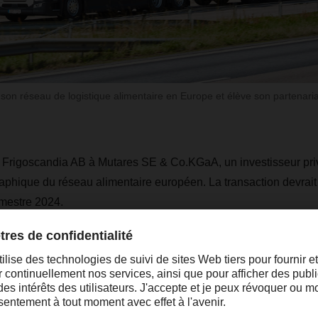
n réseau de logistique alimentaire en Europe et élève son partenaria
igoscandia AB à Mutares SE & Co.KGaA, un investisseur privé
aphique du réseau alimentaire européen. La transaction devrait 
imestre 2024.
e 1 300 personnes, principalement sur son marché principal, la
e, en Finlande et aux Pays-Bas, et générera un chiffre d'affair
dée en 1948, l'entreprise est aujourd'hui le principal fournisse
ue pour les produits alimentaires à température contrôlée et sur