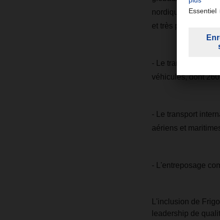
nordique. Elle est 
et très performant qu
- Le transport inté
véhicules, dont 260 
- Le transport inter
aériens et maritime
- L'entreposage co
L'inclusion de Fri
leadership de quali