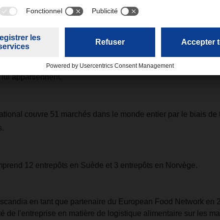
en mesure d'assurer les livraisons aux points de vente grâce à u
i s'articule autour de trois secteurs d'activité:
rieur suédois comprend un réseau de transport national avec une 
lui appartiennent.
national couvre 51 marchés dans le monde entier par le biais de t
s.
mprend 12 entrepôts en Suède et 3 entrepôts en Norvège.
goscandia en tant que partenaire du European Food Network en 
té de l'entreprise en matière de logistique alimentaire sur les 