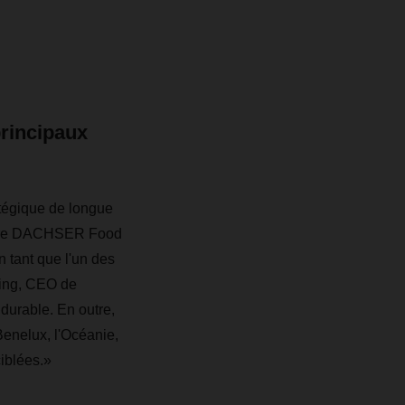
principaux
atégique de longue
ropre DACHSER Food
 tant que l'un des
ling, CEO de
urable. En outre,
Benelux, l'Océanie,
ciblées.»