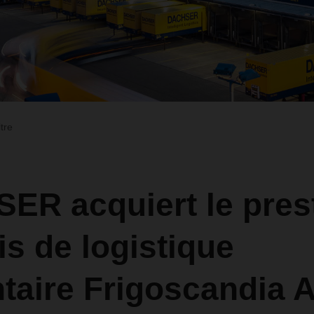
ltre
ER acquiert le prest
s de logistique
taire Frigoscandia 