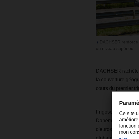
DACHSER renforce so
un niveau supérieur.
DACHSER rachète Fr
la couverture géogr
cours du premier tr
Frigoscandia emploi
Danemark, en Norvèg
d'euros en 2023. Fon
globaux de logistiq