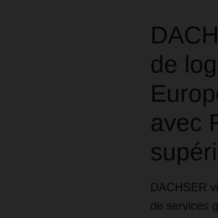
DACHS
de log
Europe
avec 
supéri
DACHSER vient
de services g