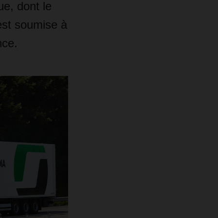
ue, dont le
est soumise à
nce.