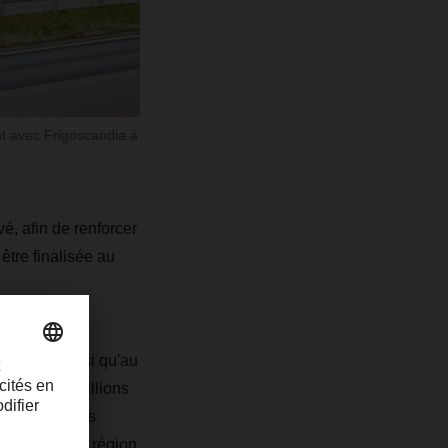
t avec Frigoscandia à
, afin de renforcer
être finalisée au
 Suède, ainsi qu'au
es de 300 millions
ur de services
gelés dans la région