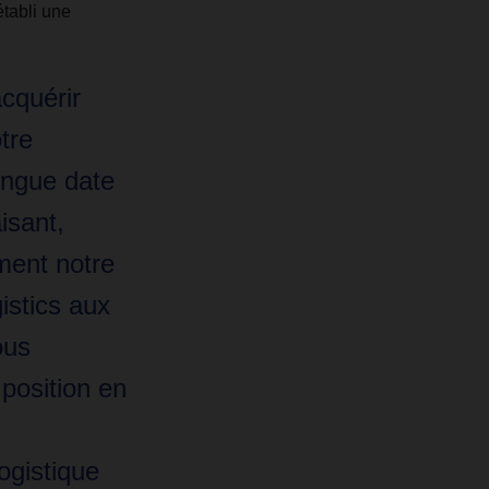
établi une
cquérir
tre
ongue date
isant,
ment notre
stics aux
ous
position en
ogistique