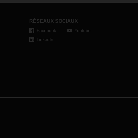
ance
RÉSEAUX SOCIAUX
le
Facebook
Youtube
Dans
uméro,
LinkedIn
la
dans
n plus
e