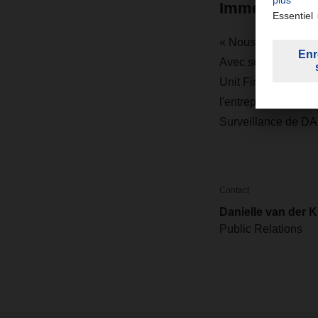
Immense exp
« Nous tenons à rem
Avec son immense ex
Unit Finance, Lega
l'entreprise au sei
Surveillance de 
Contact
Danielle van der 
Public Relations