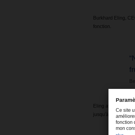
Burkhard Eling, CE
fonction.
“
f
Be
Eling avait déjà oc
jusqu'à sa nominati