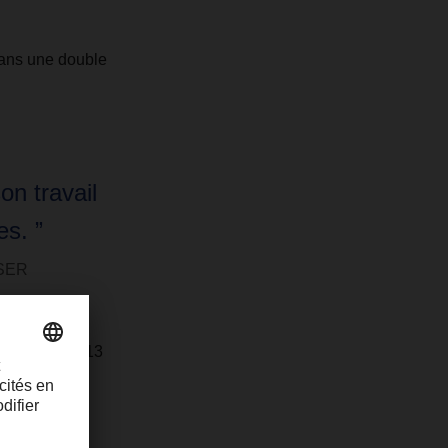
dans une double
on travail
s. ”
HSER
t ans, de 2013