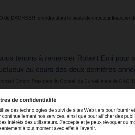
O de DACHSER, prendra alors le poste de directeur financier 
Nous tenons à remercier Robert Erni pour s
ructueux au cours des deux dernières année
rnhard Simon, Président du Conseil de Surveillance de DAC
cupé le poste de directeur financier chez DACHSER pendant hui
on au poste de CEO le 1er janvier 2021.