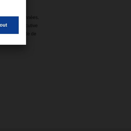
x dernières années.
elopper l'Executive
our l'ensemble de
onseil de