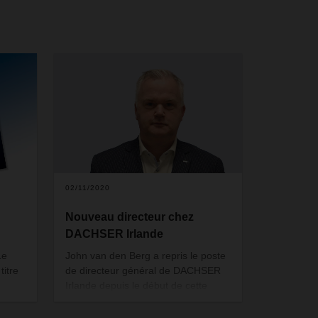
02/11/2020
Nouveau directeur chez
DACHSER Irlande
Le
John van den Berg a repris le poste
titre
de directeur général de DACHSER
Irlande depuis le début de cette
emps
année. Il succède à Albert Johnston,
rôle
qui prend sa retraite.