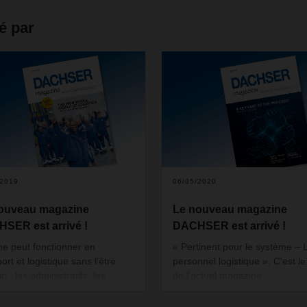
é par
/2019
06/05/2020
ouveau magazine
Le nouveau magazine
SER est arrivé !
DACHSER est arrivé !
ne peut fonctionner en
« Pertinent pour le système – 
ort et logistique sans l’être
personnel logistique ». C'est le 
 : les administratifs, les
de l'actuel magazine
feurs, le personnel de quai.
DACHSER. C'est surtout en t
de crise qu'il devient clair quel 