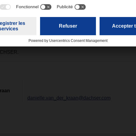
érience
ercier Robert Erni pour son travail fructueux au cours des deu
périence et son regard neuf de l'extérieur, il a continué à dév
l, Tax chez DACHSER et a donné des impulsions importantes p
n du Conseil Exécutif », déclare Bernhard Simon, Président du C
DACHSER.
Kraan
danielle.van_der_kraan@dachser.com