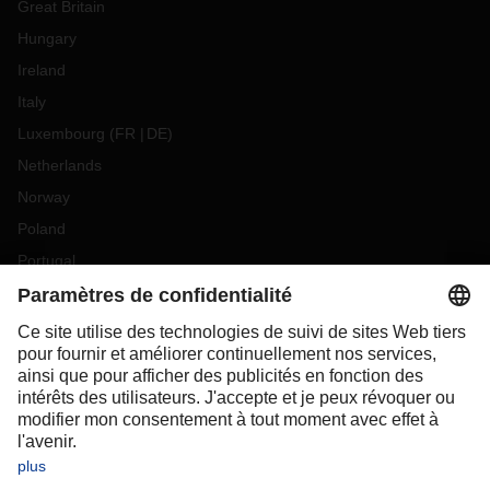
Great Britain
Hungary
Ireland
Italy
Luxembourg
(
FR
DE
)
Netherlands
Norway
Poland
Portugal
Romania
Slovakia
Spain
Sweden
Switzerland
(
DE
FR
)
Turkey