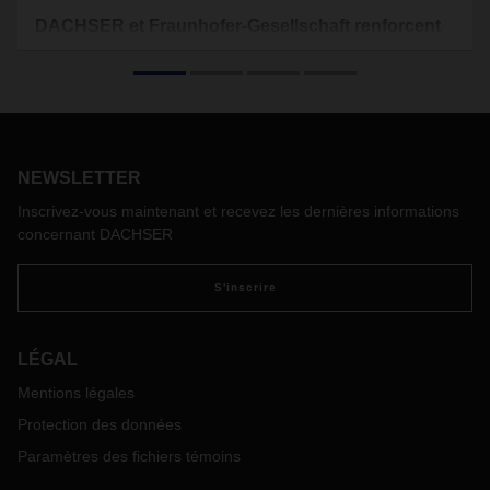
DACHSER et Fraunhofer-Gesellschaft renforcent
leur partenariat de recherche
Depuis le 1er février 2025, le prestataire de services
logistiques mondial DACHSER a élargi son partenariat avec
la Fraunhofer-Gesellschaft. Dans le cadre du DACHSER
Enterprise Lab, qui réunit la science et la logistique au sein
NEWSLETTER
d’équipes d’innovation mixtes depuis 2017, l’entreprise
familiale collabore désormais avec le Fraunhofer Institute for
Inscrivez-vous maintenant et recevez les dernières informations
Material Flow (IML) and Logistics ainsi qu’avec le
concernant DACHSER
Fraunhofer Institute for Intelligent Analysis and Information
Systems (IAIS), basé à Sankt Augustin, près de Bonn.
S'inscrire
LÉGAL
Mentions légales
Protection des données
Paramètres des fichiers témoins