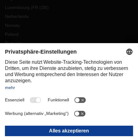
Luxembourg
(
FR
DE
)
Netherlands
Norway
Poland
Portugal
Romania
Slovakia
Spain
Sweden
Switzerland
(
DE
FR
)
Türkiye
OCEANIA
Australia
New Zealand