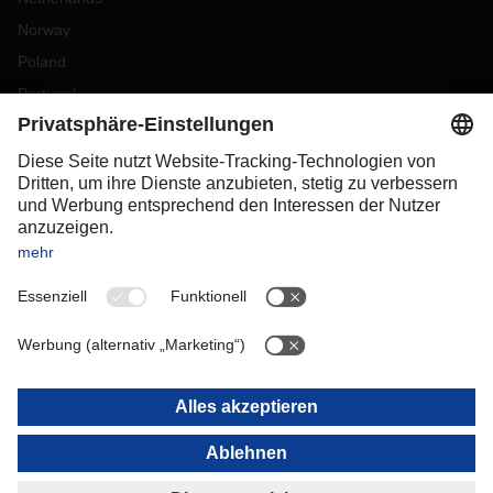
Norway
Poland
Portugal
Romania
Slovakia
Spain
Sweden
Switzerland
(
DE
FR
)
Türkiye
OCEANIA
Australia
New Zealand