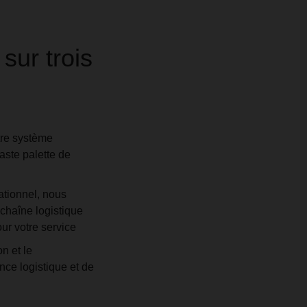
sur trois
tre système
aste palette de
ationnel, nous
chaîne logistique
ur votre service
n et le
ce logistique et de