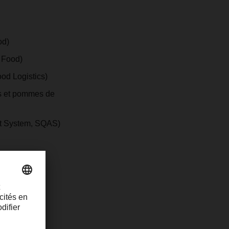
od)
 Food)
d Logistics)
mes et pommes de
ent System, SQAS)