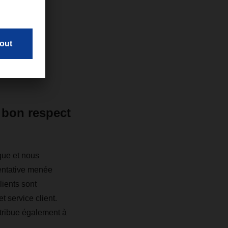
u bon respect
que et nous
sentative menée
lients sont
t service client.
ribue également à