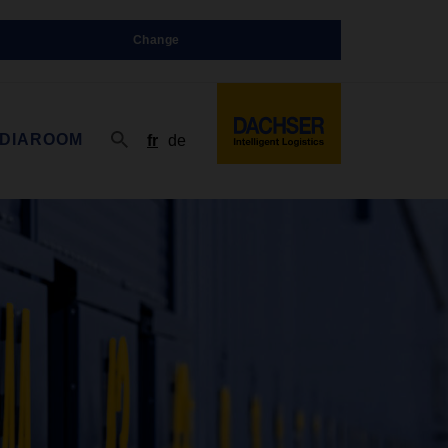
Change
DIAROOM
fr
de