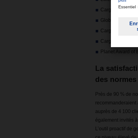
Cargo Quality Aw
Global Partner d
Cargo Quality Aw
Cargo Quality A
Planet Award of 
La satisfact
des normes 
Près de 90 % de nos
recommanderaient à 
auprès de 4 100 cli
également invités à 
L’outil proactif de
ce niveau élevé de s