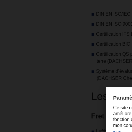
DIN EN ISO/IEC
DIN EN ISO 900
Certification I
Certification B
Certification QS 
terre (DACHSER
Système d’évalua
(DACHSER Chem 
Les ré
Fret aérien
Lufthansa Qualit