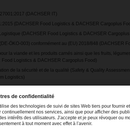
 27001:2017 (DACHSER IT)
1:2015 (DACHSER Food Logistics & DACHSER Cargoplus Fo
FS Logistique (DACHSER Food Logistics & DACHSER Cargoplus
IO (DE-ÖKO-003) conformément au (EU) 2018/848 (DACHSER Foo
pour la viande et les produits carnés ainsi que les fruits, légu
 Food Logistics & DACHSER Cargoplus Food)
tion de la sécurité et de la qualité (Safety & Quality Assessm
Logistics)
compenses de DACHSER
y Award Europe & Africa 2014