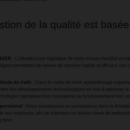
tion de la qualité est basée 
HSER :
L’infrastructure logistique de notre réseau mondial et no
lligent permettent de relever de manière rapide et efficace une v
risée du trafic :
Dans le cadre de notre apprentissage organis
ble des développements technologiques en vue d’optimiser la 
d’intégrer rapidement les innovations au fonctionnement réel, po
 personnel :
Nous investissons en permanence dans la formatio
 nos employés, afin de maintenir un niveau élevé de performan
ng term