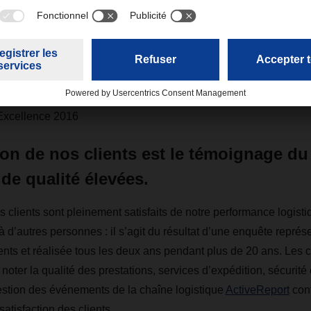
ard Allemagne (plusieurs fois vainqueur)
epuis 2012
ard Europe & Africa 2014
ward 2015
Excellence 2016
ion de nos clients est le témoignage d
de qualité élevées.
 clients sont pleinement satisfaits de notre performance logisti
d’autres personnes : il s’agit du résultat d’une enquête repré
ents et réalisée tous les deux ans pendant plus de 20 ans. Les c
noter la qualité des prestations, services d’expédition, sécurité e
 gestion des événements de la chaîne logistique
ActiveReport
cont
atisfaction des clients.