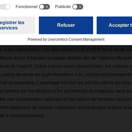
transport de marchandises exclusive Retail Box de DACHSER v
ment des articles sur cintre ou emballés à plat dans toute l'Eur
irectement à votre magasin ou boutique par nos chauffeurs formés
lage supplémentaire. Les articles peuvent ensuite être retirés 
ns autre intervention. Les spécialistes DACHSER de la mode sa
illeure façon d'équiper la caisse mobile afin de l'utiliser efficac
 et de l'argent. Grâce à leurs roues silencieuses, les caisses 
oints de vente en toute discrétion. Les articles sont transporté
 et de la poussière. L'avantage est que les articles même les plu
rectement sur les tringles et les présentoirs du magasin, sans tra
re une manipulation optimale et des délais de livraison raccour
met également de réduire l'utilisation d'emballages et donc la p
ite à l'environnement.