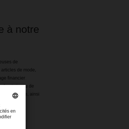
e à notre
ueuses de
s articles de mode,
age financier
ur haut niveau de
îne logistique, ainsi