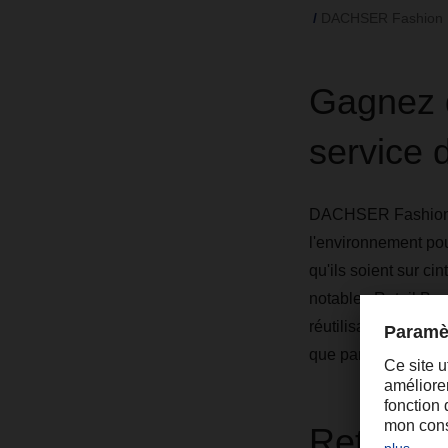
DACHSER Fashion L
Gagnez d
service d
DACHSER Fashion Lo
l'environnement pour
qu'ils soient sur ci
notable : Retail Bo
réutilisation et l'am
que par leur option 
Retail B