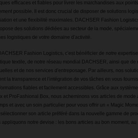
iques efficaces et fiables pour livrer les marchandises aux points
dement possible. Il est donc crucial de disposer de solutions log
sation et une flexibilité maximales. DACHSER Fashion Logistic
ropose des solutions dédiées au secteur de la mode, spécialem
es logistiques de votre domaine d'activité.
DACHSER Fashion Logistics, c'est bénéficier de notre expertis
tique textile, de notre réseau mondial DACHSER, ainsi que de 
uelles et de nos services d'entreposage. Par ailleurs, nos solut
nt la transparence et l'intégration de vos tâches en vous fourni
rmations fiables et facilement accessibles. Grâce aux système
x et ProFashional Box, nous acheminons vos articles de mode à
mps et avec un soin particulier pour vous offrir un « Magic Momen
sélectionner son article préféré dans la nouvelle gamme de pro
s appliquons notre devise : les bons articles au bon moment, au 