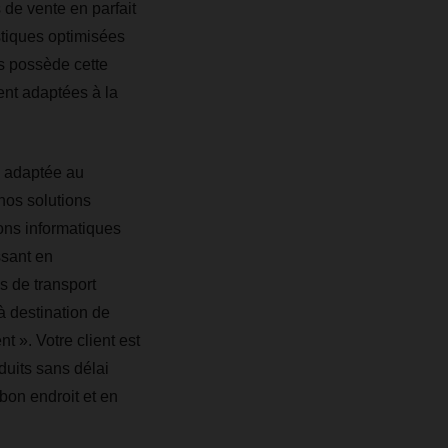
 de vente en parfait
istiques optimisées
s possède cette
ent adaptées à la
e adaptée au
nos solutions
ions informatiques
ssant en
s de transport
 destination de
t ». Votre client est
duits sans délai
bon endroit et en