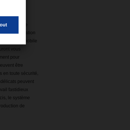
ous permet
ope. La caisse
, sans utilisation
de la caisse mobile
uront vous
ement pour
peuvent être
s en toute sécurité,
s délicats peuvent
vail fastidieux
cis, le système
roduction de