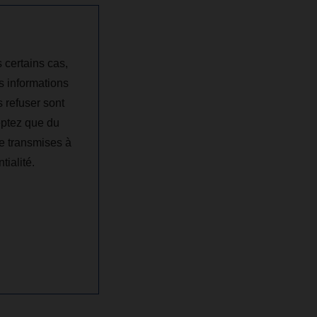
 certains cas,
s informations
 refuser sont
eptez que du
e transmises à
tialité.