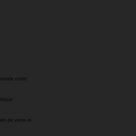
 monde entier
stique
hés de vente et