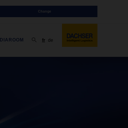
Change
DIAROOM
fr
de