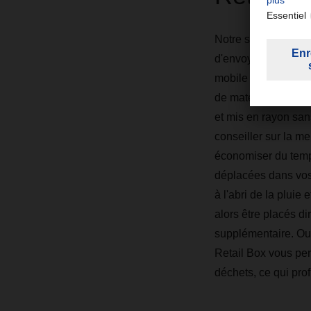
Notre solution de 
d'envoyer simultané
mobile est livrée d
de matériau d'embal
et mis en rayon sa
conseiller sur la me
économiser du temps
déplacées dans vos p
à l'abri de la pluie
alors être placés di
supplémentaire. Out
Retail Box vous per
déchets, ce qui prof