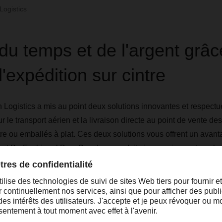
ogistics
u temps et de l'argent grâc
'expédition sur cintre
gistics a mis au point deux solutions innovantes et respect
 le transport aérien et la livraison directe au point de vente de
ntre ou emballés à plat. Ces deux solutions vous offrent un avant
x et ProFashional Box. Ces deux produits impressionnent par le
élioration notable de l'efficacité gagnée tout au long de votre cha
de suivi transparent.
ox