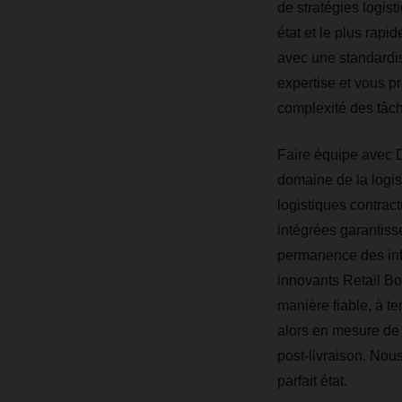
de stratégies logist
état et le plus rapi
avec une standardi
expertise et vous p
complexité des tâch
Faire équipe avec 
domaine de la logis
logistiques contract
intégrées garantisse
permanence des info
innovants Retail Bo
manière fiable, à te
alors en mesure de 
post-livraison. Nou
parfait état.