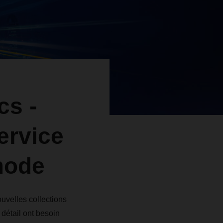
cs -
ervice
mode
velles collections
 détail ont besoin