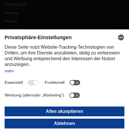
Netherlands
Norway
Poland
Portugal
Romania
Slovakia
Spain
Sweden
Switzerland
(
DE
FR
)
Türkiye
OCEANIA
Australia
New Zealand