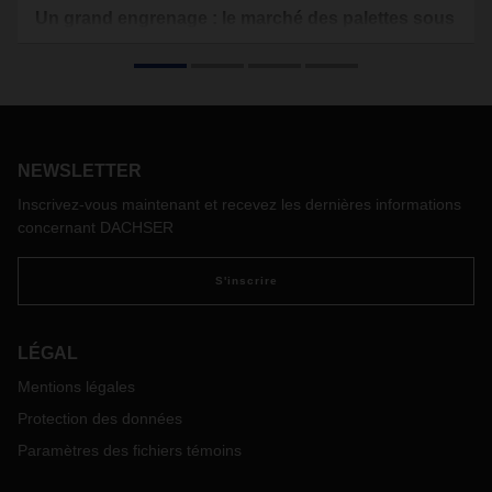
Un grand engrenage : le marché des palettes sous
pression
Elles transportent des marchandises, soutiennent les supply
chains et font tourner la logistique : les europalettes.
Présentes par millions dans les entrepôts et les camions,
elles font partie du quotidien industriel et commercial. Mais
NEWSLETTER
cette évidence commence à vaciller. Les palettes de qualité
A et B, indispensables pour l'industrie alimentaire, se font de
Inscrivez-vous maintenant et recevez les dernières informations
plus en plus rares. Le cycle des palettes est sous pression,
concernant DACHSER
avec des répercussions sur les coûts, la fiabilité de la
planification et la capacité de livraison tout au long de la
S'inscrire
supply chain.
LÉGAL
Mentions légales
Protection des données
Paramètres des fichiers témoins