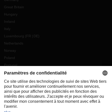
Great Britain
Hungary
Ireland
Italy
Luxembourg
(
FR
DE
)
Netherlands
Norway
Poland
Portugal
Romania
Slovakia
Spain
Sweden
Switzerland
(
DE
FR
)
Turkey