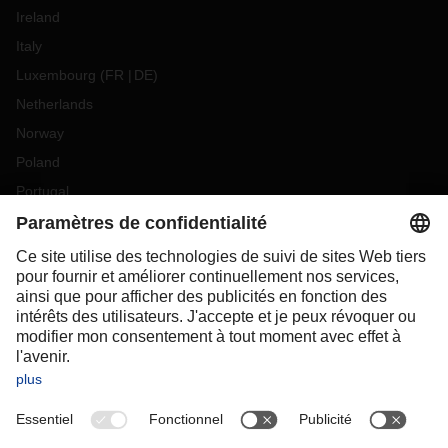
Ireland
Italy
Luxembourg
(
FR
DE
)
Netherlands
Norway
Poland
Portugal
Romania
Slovakia
Spain
Sweden
Switzerland
(
DE
FR
)
Turkey
OCEANIA