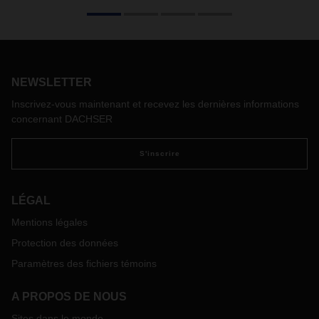
La crise de la Corona a frappé de plein fouet le secteur du
fret aérien - et l'a peut-être changé à jamais. Timo Stroh,
responsable du fret aérien mondial chez DACHSER Air &
Sea Logistics, sur la situation actuelle du marché du fret
aérien, les solutions flexibles dans la crise et un optimisme
prudent.
NEWSLETTER
Inscrivez-vous maintenant et recevez les dernières informations
concernant DACHSER
S'inscrire
LÉGAL
Mentions légales
Protection des données
Paramètres des fichiers témoins
A PROPOS DE NOUS
Sites dans le monde