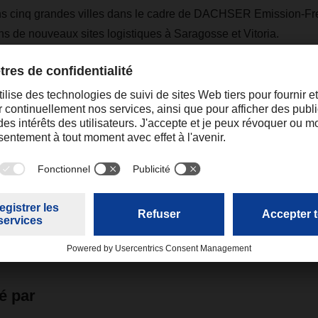
s cinq grandes villes dans le cadre de DACHSER Emission-Free
s de nouveaux sites logistiques à Saragosse et Vitoria.
isponible
ici
et sur toutes les grandes plateformes de podcast.
Sebastiaan.hes@dachser.com
é par