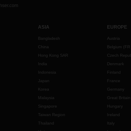
hser.com
ASIA
EUROPE
Bangladesh
Austria
China
Belgium
(
FR
Hong Kong SAR
Czech Repub
India
Denmark
Indonesia
Finland
Japan
France
Korea
Germany
Malaysia
Great Britain
Singapore
Hungary
Taiwan Region
Ireland
Thailand
Italy