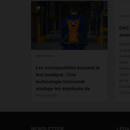
2
04/11
DACH
avan
Depui
a acq
coen
08/12/2022
Itali
Les exosquelettes passent le
finali
major
test pratique : Une
et de
technologie innovante
l'entr
soulage les employés de
Ferc
l'entrepôt
Pour la première fois, DACHSER a
testé des exosquelettes actifs
produits par German Bionic dans
des conditions de travail
NEWSLETTER
LÉGA
quotidiennes en entrepôt. Les