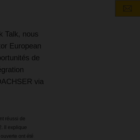
 Talk, nous
tor European
ortunités de
égration
n DACHSER via
nt réussi de
 Il explique
ouverte ont été