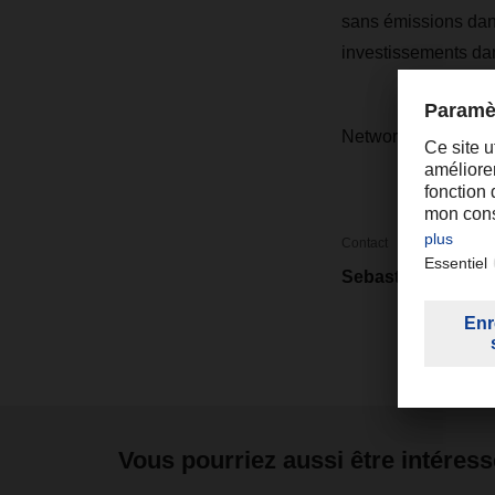
sans émissions dan
investissements dan
Network Talk est d
Contact
Sebastiaan Hes
Vous pourriez aussi être intéress