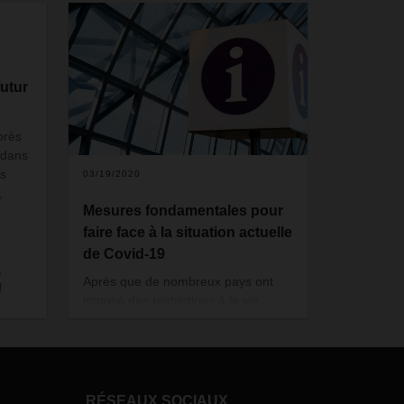
futur
près
 dans
ns
03/19/2020
,
Mesures fondamentales pour
faire face à la situation actuelle
de Covid-19
,
Après que de nombreux pays ont
l
imposé des restrictions à la vie
publique et que certains ont fermé
rnhard
leurs frontières (actuellement pour
le transport de passagers), nous
de
sommes confrontés à un certain
 en
nombre de défis en raison de la
RÉSEAUX SOCIAUX