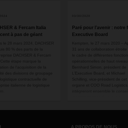
2
/2024
03/30/2020
SER & Fercam Italia
Paré pour l’avenir : notre 
cent à pas de géant
Executive Board
s le 28 mars 2024, DACHSER
Kempten, le 27 mars 2020 – A
uis 80 % des parts de la
31 ans de collaboration étroite
treprise DACHSER & Fercam
le cadre de différentes fonctio
a. Cette étape marque la
opérationnelles de haut niveau
sation de l’acquisition de la
Bernhard Simon, président de
ité des divisions de groupage
L’Executive Board, et Michael
 logistique contractuelle de
Schilling, vice-président de cet
eprise italienne de logistique
organe et COO Road Logistics
am.
intégreront ensemble le consei
d’administration du groupe
logistique à partir de 2021. Be
Simon assumera la fonction de
président du conseil. Membre 
l’Executive Board depuis 2013
L
A PROPOS DE NOUS
tant que CFO, Burkhard Eling