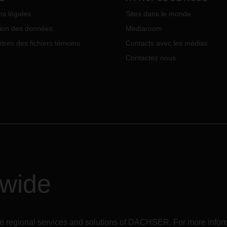
deviendra président de l’Execu
ns légales
Sites dans le monde
Board le 1er janvier 2021.
tion des données
Mediaroom
res des fichiers témoins
Contacts avec les médias
Contactez nous
dwide
r the regional services and solutions of DACHSER. For more in