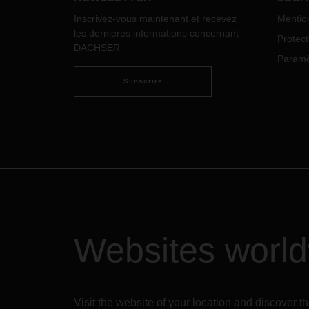
résultats sont impressionnants. La
Inscrivez-vous maintenant et recevez
Mentio
technologie va maintenant être
les dernières informations concernant
Protec
déployée au sein d'autres agences.
DACHSER
Paramèt
S'inscrire
Websites worl
Visit the website of your location and discove