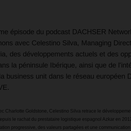
ième épisode du podcast DACHSER Network
nons avec Celestino Silva, Managing Direc
ria, des développements actuels et des opp
ns la péninsule Ibérique, ainsi que de l'int
la business unit dans le réseau europée
VE.
c Charlotte Goldstone, Celestino Silva retrace le développeme
is le rachat du prestataire logistique espagnol Azkar en 2012.
ation progressive, des valeurs partagées et une communication 