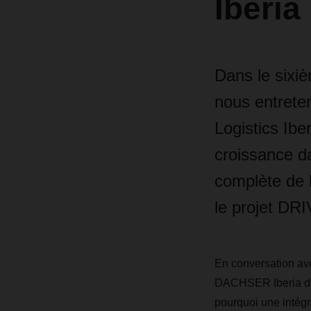
Iberia
Dans le six
nous entrete
Logistics Ibe
croissance da
complète de 
le projet DRI
En conversation ave
DACHSER Iberia depu
pourquoi une intégr