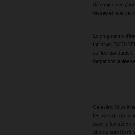
déterminantes pour 
réseau et relie de 
Le programme d'inté
initiative, DACHSER
sur les standards d
formations ciblées 
Celestino Silva liv
les axes de croissa
avec le fret aérien 
aborde aussi le rôl