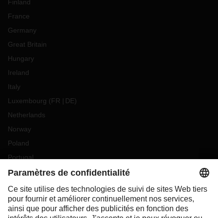
Finland
France
Germany
Great Britain
Hungary
Ireland
Italy
Luxembourg
(
FR
DE
)
Netherlands
Norway
Poland
Portugal
Romania
Slovakia
Spain
Sweden