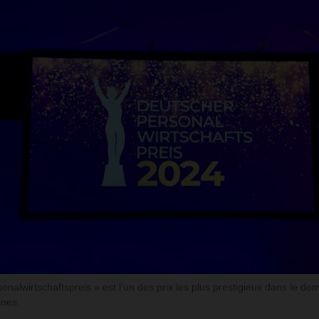
nalwirtschaftspreis » est l’un des prix les plus prestigieux dans le do
nes.