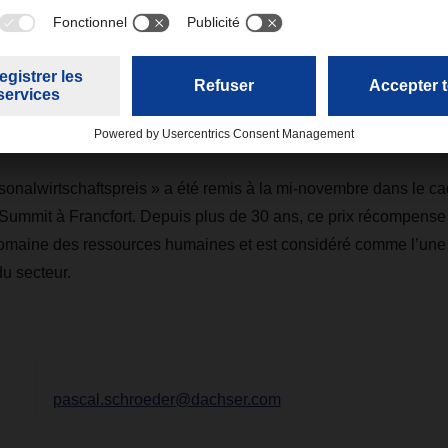
ormations obligatoires dans la langue maternelle des collaborate
 être le plus simple possible », insiste Christina Müller. « Des 
ractères spéciaux peuvent parfois constituer un frein. Nous a
tre concept, car ici, l’apprentissage est explicitement encour
l. »
sonalwirtschaftspreis » a été remis à la mi-novembre dans le 
mmit à Francfort. Depuis plus de 30 ans, ce prix récompense 
omaine des ressources humaines et est considéré comme l’une d
du secteur.
pascal.schroeder@dachser.com