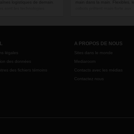
haînes logistiques de demain.
main dans la main. Flexibles, l
es sont les technologies
cobots prêtent main-forte aux
sées et comment modifieront-
collaborateurs et les soulagen
le transport et la manutention ?
les tâches répétitives et mono
sion dans un domaine aux
Une collaboration qui s’avère
ectives prometteuses.
efficace.
L
A PROPOS DE NOUS
ns légales
Sites dans le monde
tion des données
Mediaroom
res des fichiers témoins
Contacts avec les médias
Contactez nous