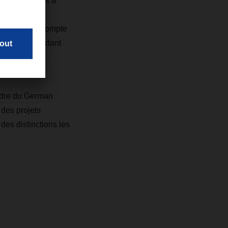
urs. « L’accès à
mots de passe
vons pris en compte
agé, même pendant
cadre du German
des projets
es distinctions les