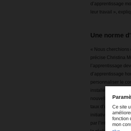
d’apprentissage mod
leur travail », expli
Une norme d'
« Nous cherchions d
précise Christina Mü
l’apprentissage dev
d’apprentissage hom
personnaliser le co
installées dans sep
nouvelles cabines s
taux d’utilisation 
initiative, y compri
par l’intelligence ar