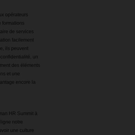
x opérateurs
e formations
ire de services
ation facilement
e, ils peuvent
confidentialité, un
lement des éléments
ons et une
avantage encore la
erman HR Summit à
ligne notre
voir une culture