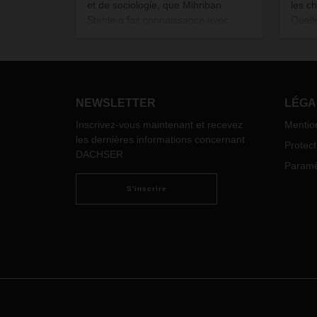
et de sociologie, que Mihriban
les c
Stehle a fait connaissance avec
Quell
DACHSER. Elle y a ensuite fait
utili
carrière. Aujourd’hui, elle assume le
elles 
rôle de responsable de la flotte
Immer
automobile du secteur de logistique
persp
des produits alimentaires dans
NEWSLETTER
LÉGA
l’agence de Kornwestheim.
Inscrivez-vous maintenant et recevez
Mentio
les dernières informations concernant
Protec
DACHSER
Paramèt
S'inscrire