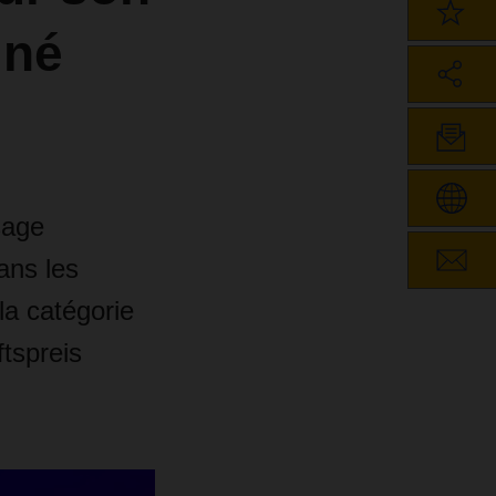
iné
s
sage
ans les
la catégorie
tspreis