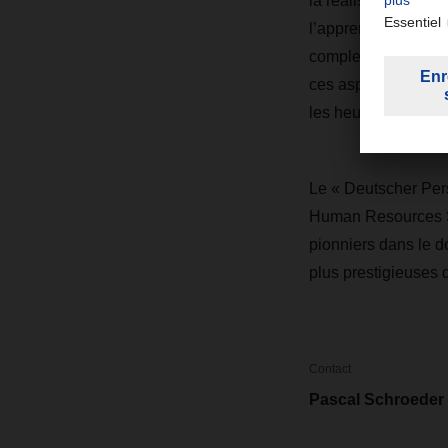
la réalisation des f
l’apprentissage doit
complexes ou des ca
ces aspects dans no
les heures de travai
Le « Deutscher Per
Human Resources Su
pionniers dans le d
plus prestigieuses 
Contact
Pascal Schroeder