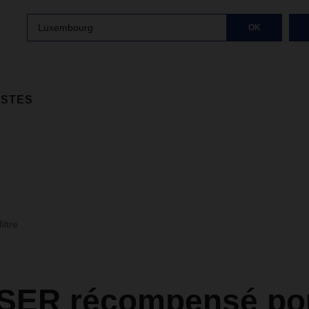
Luxembourg
OK
ISTES
iltre
ER récompensé po