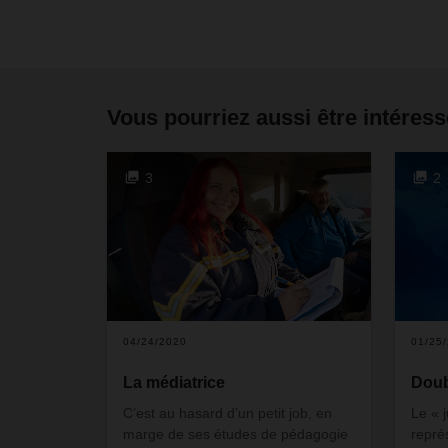
Vous pourriez aussi être intéress
3
2
04/24/2020
01/25
La médiatrice
Doub
C’est au hasard d’un petit job, en
Le « 
marge de ses études de pédagogie
repré