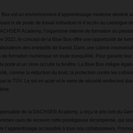
ox est un environnement d’apprentissage moderne destiné au
sant ni de poste de travail individuel ni d’accès au catalogue d
ACHSER Academy, l’organisme interne de formation du prestata
en 2022, le concept de la Blue Box offre une opportunité de form
aborateurs des entrepôts de transit. Dans une cabine insonorisé
de formation numérique en toute tranquillité. Pour garantir leur 
 la porte et un store occulte la fenêtre. La Blue Box intègre éga
rité, comme la réduction du bruit, la protection contre les collisi
e par le TÜV. Le sol en acier et le verre de sécurité renforcent d
bine.
responsable de la DACHSER Academy, a reçu le prix lors du G
ommes ravis de recevoir cette prestigieuse récompense, qui sou
 l’apprentissage accessible à tous nos collaborateurs. Promou