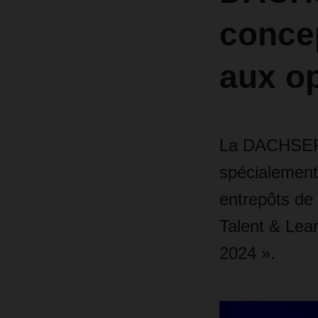
concep
aux op
La DACHSER 
spécialement 
entrepôts de 
Talent & Lear
2024 ».