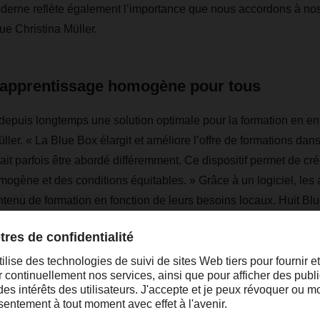
erne reflète également l’importance que nous accordons à nos 
que Christina Müller.
apprentissage homogène pour tous
epuis longtemps une solution optimale pour la formation en entr
ller. « La Blue Box élargit et améliore l’offre de formations da
ait parfois être abordé différemment. Ce dispositif permet de c
ogène et des conditions équitables. » Grâce à un logiciel, le
ntenu de formation en fonction de leurs besoins locaux. Huit Bl
t agences, et environ 2 000 collaborateurs les utilisent régulièr
ont en cours de production, dont huit déjà affectées à des agen
mensuel élevé démontre l’accueil favorable que nos collaborateur
s certains employés administratifs. Par ailleurs, un système de tr
tificielle permet de proposer les formations dans différentes langu