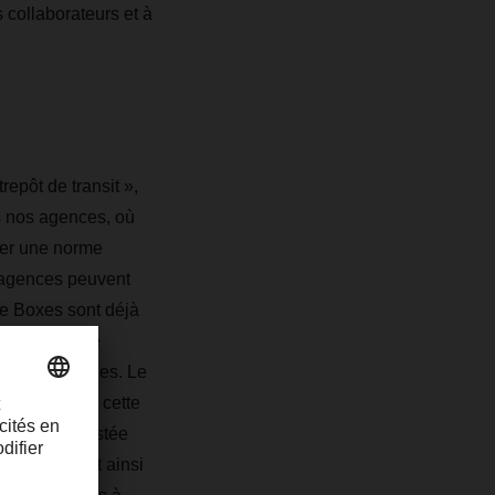
collaborateurs et à
epôt de transit »,
ns nos agences, où
réer une norme
s agences peuvent
ue Boxes sont déjà
ement. Quinze
ces spécifiques. Le
s réservent à cette
aduction assistée
es, facilitant ainsi