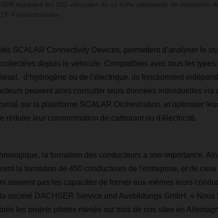
SER équipera les 200 véhicules de sa flotte allemande de dispositifs d
ZF Friedrichshafen.
lés SCALAR Connectivity Devices, permettent d’analyser le sty
ollectées depuis le véhicule. Compatibles avec tous les types 
 diesel, d’hydrogène ou de l’électrique, ils fonctionnent indép
ucteurs peuvent alors consulter leurs données individuelles via 
risé sur la plateforme SCALAR Orchestration, et optimiser leu
 réduire leur consommation de carburant ou d'électricité.
chnologique, la formation des conducteurs a son importance. Ain
 la formation de 450 conducteurs de l'entreprise, et de ceux 
nt souvent pas les capacités de former eux-mêmes leurs conduc
 la société DACHSER Service und Ausbildungs GmbH. « Nous 
Après les projets pilotes menés sur trois de nos sites en Allemagn