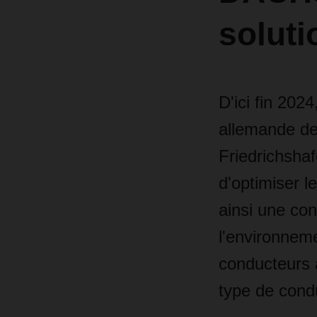
soluti
D'ici fin 202
allemande de 
Friedrichshaf
d'optimiser l
ainsi une co
l'environnem
conducteurs 
type de condu