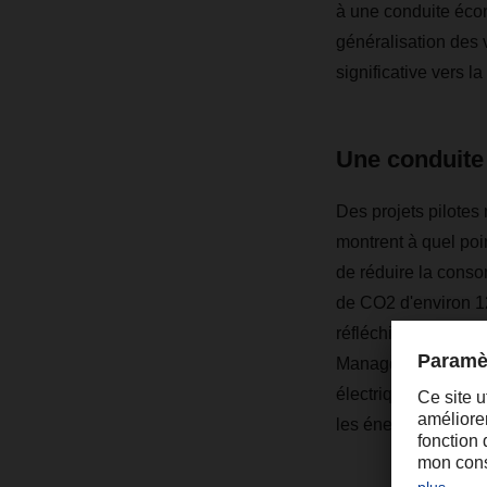
à une conduite écon
généralisation des 
significative vers l
Une conduite 
Des projets pilote
montrent à quel poi
de réduire la conso
de CO2 d'environ 12
réfléchie sur l’amé
Manager chez DACH
électriques exclusiv
les énergies renouv