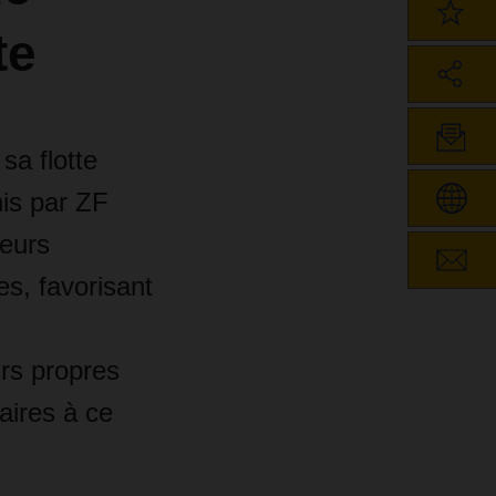
te
sa flotte
nis par ZF
teurs
s, favorisant
rs propres
aires à ce