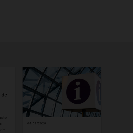
e de
iété
e,
04/03/2020
 de