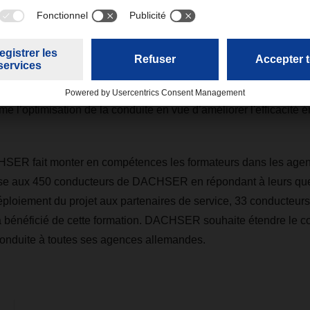
 stratégie de protection du climat, DACHSER mise sur l’améliorat
rocessus, ainsi que sur la recherche et l'innovation afin de ren
 plus durables. A cela s'ajoute une dimension sociale dépassan
on activité principale. Une flotte moderne de véhicules équipés 
 ainsi que l'utilisation de véhicules sans émissions font partie 
e l’optimisation de la conduite en vue d’améliorer l'efficacité 
SER fait monter en compétences les formateurs dans les agenc
tise aux 450 conducteurs de DACHSER en répondant à leurs que
ploiement du projet aux partenaires de service, 33 conducteurs
à bénéficié de cette formation. DACHSER souhaite étendre le c
conduite à toutes ses agences allemandes.