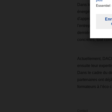
Dans le cadre de sa
énergétique et des p
d'approvisionnement
l'entreprise et de s
dernière génération
concrètes, tout comm
Actuellement, DACH
ensuite leur exper
Dans le cadre du dé
partenaires ont déj
formateurs à l’éco 
Contact