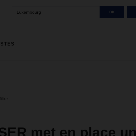
Luxembourg
OK
ISTES
iltre
ER met en place u