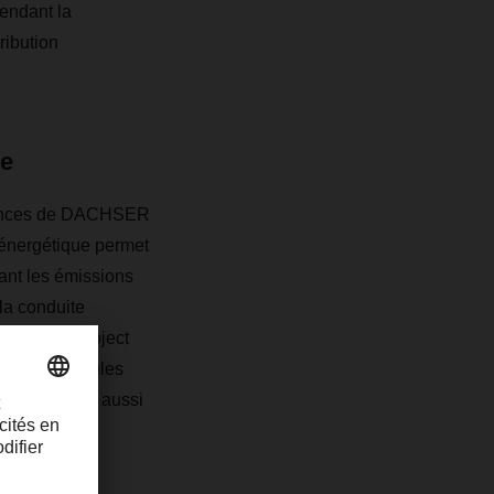
endant la
ribution
ue
 agences de DACHSER
o-énergétique permet
uant les émissions
la conduite
Zitzmann, Project
s les véhicules
d'utiliser ici aussi