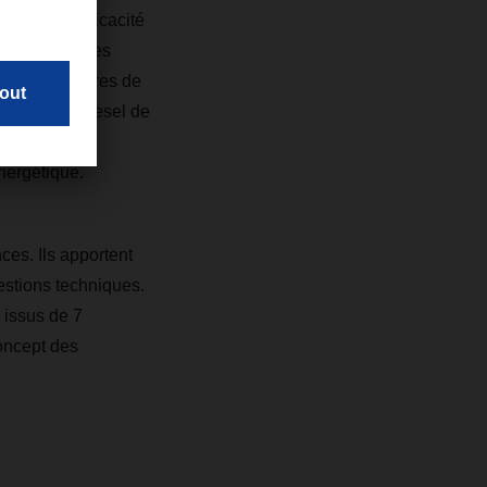
ion de l'efficacité
dre les chaînes
t les frontières de
de moteurs diesel de
des mesures
énergétique.
es. Ils apportent
stions techniques.
 issus de 7
oncept des