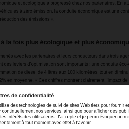
omique et écologique a progressé chez nos partenaires. En att
véhicules à zéro émission, la conduite économique est une cont
a réduction des émissions ».
à la fois plus écologique et plus économiq
s menés avec les partenaires et leurs conducteurs dans trois
nt des leviers d’optimisation sont importants : une conduite éc
mmation de diesel de 4 litres aux 100 kilomètres, tout en dimin
% en moyenne. « Ces chiffres montrent clairement l’impact de 
lioration à la fois écologique et économique », explique Roland 
SER Service und Ausbildungs GmbH. « Nous chargeons certe
ement avec de l'électricité verte, mais il est néanmoins essentiel 
elables avec parcimonie ».