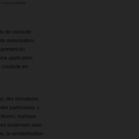
e connectivité
le de conduite
de motorisation,
endamment du
une application
r conduite en
si, des formateurs
des partenaires. «
teurs», explique
les soutenons avec
e, la sensibilisation