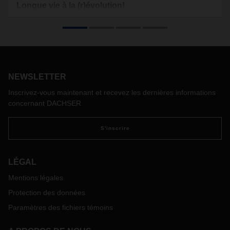
Longue vie à la (r)évolution!
Comment DACHSER convertit-elle l'innovation en un moteur
de renouveau constant ? Découvrez dans cet article les
perspectives et les prévisions du CEO Burkhard Eling.
NEWSLETTER
Inscrivez-vous maintenant et recevez les dernières informations
concernant DACHSER
S'inscrire
LÉGAL
Mentions légales
Protection des données
Paramètres des fichiers témoins