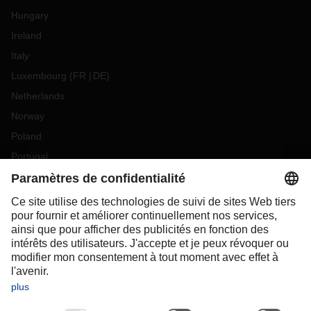
Hungary
Ireland
Italy
Luxembourg
(
FR
DE
)
Netherlands
Norway
Poland
Portugal
Romania
Slovakia
Spain
Sweden
Switzerland
(
DE
FR
)
Turkey
OCEANIA