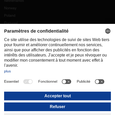
Netherlands
Norway
Poland
Portugal
Romania
Slovakia
Spain
Sweden
Switzerland
(
DE
FR
)
Turkey
OCEANIA
Australia
New Zealand