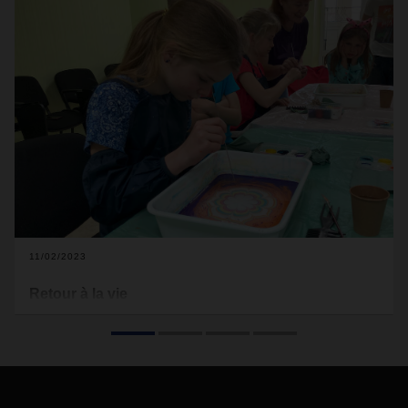
11/02/2023
Retour à la vie
DACHSER et l’organisation d’aide à l’enfance Terre des
Hommes apportent en Ukraine un soutien psychosocial aux
enfants, aux adolescents et à leurs familles dans le cadre
d’un projet à long terme. Dans cette interview, Joshua
Hofert, Directeur de la communication de Terre des