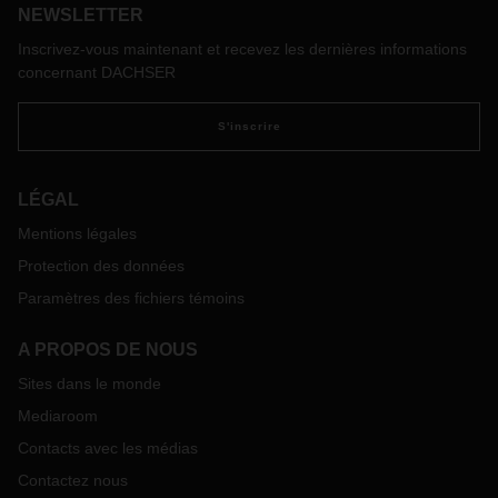
Hommes Deutschland e.V., qui s’est rendu sur place il y a
NEWSLETTER
quelques semaines, nous fait part de ses impressions.
Inscrivez-vous maintenant et recevez les dernières informations
concernant DACHSER
S'inscrire
LÉGAL
Mentions légales
Protection des données
Paramètres des fichiers témoins
A PROPOS DE NOUS
Sites dans le monde
Mediaroom
Contacts avec les médias
Contactez nous